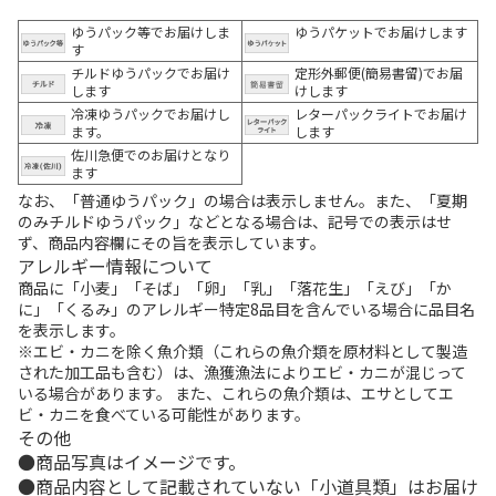
ゆうパック等でお届けしま
ゆうパケットでお届けします
す
チルドゆうパックでお届け
定形外郵便(簡易書留)でお届
します
けします
冷凍ゆうパックでお届けし
レターパックライトでお届け
ます。
します
佐川急便でのお届けとなり
ます
なお、「普通ゆうパック」の場合は表示しません。また、「夏期
のみチルドゆうパック」などとなる場合は、記号での表示はせ
ず、商品内容欄にその旨を表示しています。
アレルギー情報について
商品に「小麦」「そば」「卵」「乳」「落花生」「えび」「か
に」「くるみ」のアレルギー特定8品目を含んでいる場合に品目名
を表示します。
※エビ・カニを除く魚介類（これらの魚介類を原材料として製造
された加工品も含む）は、漁獲漁法によりエビ・カニが混じって
いる場合があります。 また、これらの魚介類は、エサとしてエ
ビ・カニを食べている可能性があります。
その他
商品写真はイメージです。
商品内容として記載されていない「小道具類」はお届け