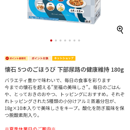
1
2
3
4
5
6
7
懐石 5つのごほうび 下部尿路の健康維持 180g
バラエティ豊かで味わいで、毎日の食事を彩ります
今までの懐石を超える”至福の美味しさ”。毎日のごはん
や、とっておきのおやつ、トッピングにおすすめ。それぞ
れトッピングされた5種類の小分けアルミ蒸着分包が、
18g×10本入りで美味しさをキープ。酸化を防ぎ風味を保
つ脱酸素剤入り。
※夏季休業日のご案内※