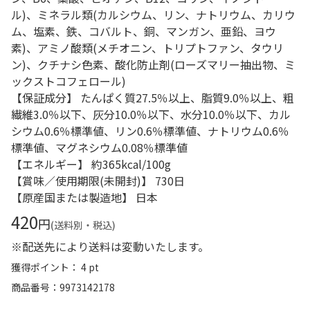
ル)、ミネラル類(カルシウム、リン、ナトリウム、カリウ
ム、塩素、鉄、コバルト、銅、マンガン、亜鉛、ヨウ
素)、アミノ酸類(メチオニン、トリプトファン、タウリ
ン)、クチナシ色素、酸化防止剤(ローズマリー抽出物、ミ
ックストコフェロール)
【保証成分】 たんぱく質27.5％以上、脂質9.0％以上、粗
繊維3.0％以下、灰分10.0％以下、水分10.0％以下、カル
シウム0.6％標準値、リン0.6％標準値、ナトリウム0.6％
標準値、マグネシウム0.08％標準値
【エネルギー】 約365kcal/100g
【賞味／使用期限(未開封)】 730日
【原産国または製造地】 日本
420
円
(送料別・税込)
※配送先により送料は変動いたします。
獲得ポイント： 4 pt
商品番号
9973142178