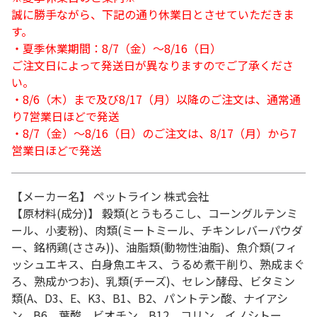
誠に勝手ながら、下記の通り休業日とさせていただきま
す。
・夏季休業期間：8/7（金）～8/16（日）
ご注文日によって発送日が異なりますのでご了承くださ
い。
・8/6（木）まで及び8/17（月）以降のご注文は、通常通
り7営業日ほどで発送
・8/7（金）～8/16（日）のご注文は、8/17（月）から7
営業日ほどで発送
【メーカー名】 ペットライン 株式会社
【原材料(成分)】 穀類(とうもろこし、コーングルテンミ
ール、小麦粉)、肉類(ミートミール、チキンレバーパウダ
ー、銘柄鶏(ささみ))、油脂類(動物性油脂)、魚介類(フィ
ッシュエキス、白身魚エキス、うるめ煮干削り、熟成まぐ
ろ、熟成かつお)、乳類(チーズ)、セレン酵母、ビタミン
類(A、D3、E、K3、B1、B2、パントテン酸、ナイアシ
ン、B6、葉酸、ビオチン、B12、コリン、イノシトー