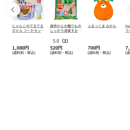
にゃんこのでるでる
森林からの贈りもの
ふるっくま みかん
Ha
ボトル フードセッ
しっかり消臭するひ
ラ
ト
のきの猫砂 7L
ー
5.0
（1）
1,080円
520円
700円
7
(送料別・税込)
(送料別・税込)
(送料別・税込)
(