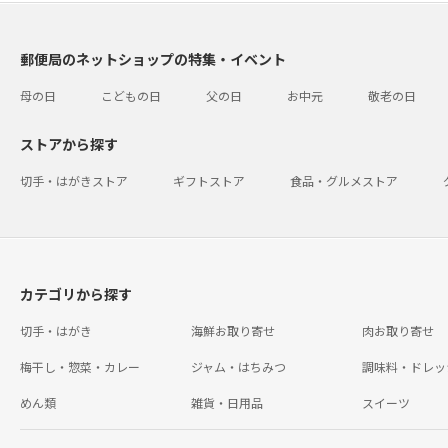
郵便局のネットショップの特集・イベント
母の日
こどもの日
父の日
お中元
敬老の日
ストアから探す
切手・はがきストア
ギフトストア
食品・グルメストア
カテゴリから探す
切手・はがき
海鮮お取り寄せ
肉お取り寄せ
梅干し・惣菜・カレー
ジャム・はちみつ
調味料・ドレッ
めん類
雑貨・日用品
スイーツ