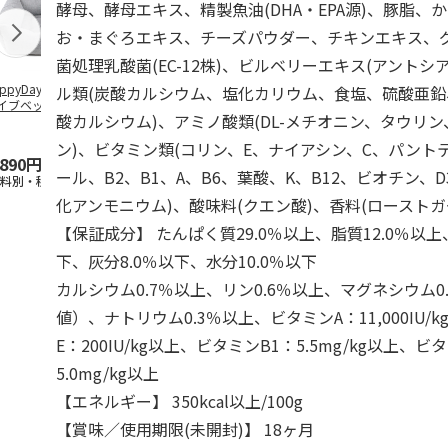
酵母、酵母エキス、精製魚油(DHA・EPA源)、豚脂、
お・まぐろエキス、チーズパウダー、チキンエキス、
菌処理乳酸菌(EC-12株)、ビルベリーエキス(アントシ
ppyDays 2wayド
獣医師開発 ニオイ
デオトイレ 飛び散
無添加良品 
ル類(炭酸カルシウム、塩化カリウム、食塩、硫酸亜
イブベッド グレ
をとる砂専用 猫ト
らない消臭・抗菌サ
ムデンタルコ
酸カルシウム)、アミノ酸類(DL-メチオニン、タウリン
イレ ナチュラルグ
ンド 4L
ぐるぐるボー
レー
…
ン)、ビタミン類(コリン、E、ナイアシン、C、パント
,890円
1,550円
1,320円
470円
ール、B2、B1、A、B6、葉酸、K、B12、ビオチン、D
送料別・税込)
(送料別・税込)
(送料別・税込)
(送料別・税込
化アンモニウム)、酸味料(クエン酸)、香料(ロースト
【保証成分】 たんぱく質29.0％以上、脂質12.0％以上
下、灰分8.0％以下、水分10.0％以下
カルシウム0.7％以上、リン0.6％以上、マグネシウム0
値）、ナトリウム0.3％以上、ビタミンA：11,000IU/
E：200IU/kg以上、ビタミンB1：5.5mg/kg以上、ビ
5.0mg/kg以上
【エネルギー】 350kcal以上/100g
【賞味／使用期限(未開封)】 18ヶ月