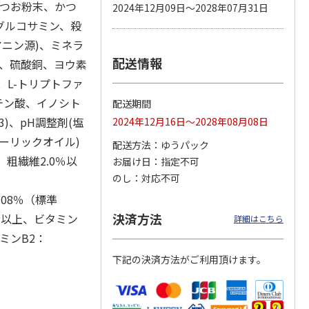
かつお粉末、かつ
2024年12月09日～2028年07月31日
グルコサミン、殺
アニン源)、ミネラ
配送情報
カムカ
銀のスプーン パウ
ペット線香 虹のか
CIAO 香り立つクラ
鉛、硫酸銅、ヨウ素
ーン
チ 健康に育つ子ね
なた フルーティフ
ンキー ちゅ～る和
、L-トリプトファ
ン型 S
こ用 まぐろ・かつ
ローラルの香り
えBOX とりささ
…
おに
…
テン酸、イノシト
配送期間
120円
590円
380円
3)、pH調整剤(塩
2024年12月16日～2028年08月08日
)
(送料別・税込)
(送料別・税込)
(送料別・税込)
ガーリックオイル)
配送方法
ゆうパック
、粗繊維2.0％以
お届け日
指定不可
のし
対応不可
.08％（標準
決済方法
kg以上、ビタミン
詳細はこちら
タミンB2：
下記の決済方法がご利用頂けます。