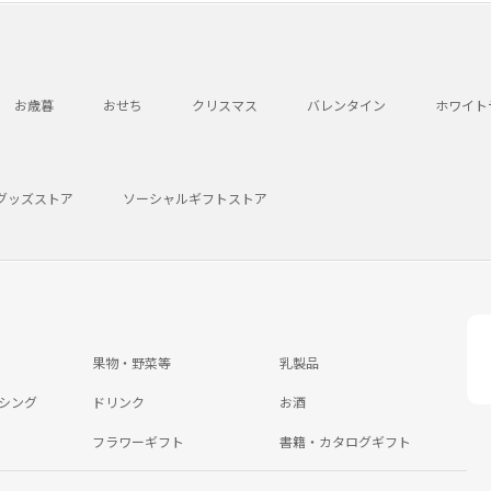
お歳暮
おせち
クリスマス
バレンタイン
ホワイト
グッズストア
ソーシャルギフトストア
果物・野菜等
乳製品
シング
ドリンク
お酒
フラワーギフト
書籍・カタログギフト