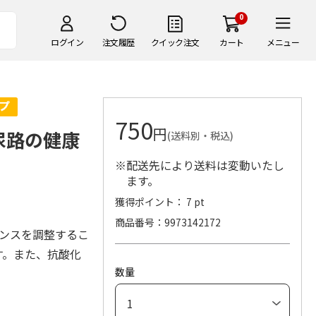
0
ログイン
注文履歴
クイック注文
カート
メニュー
750
円
尿路の健康
(送料別・税込)
※配送先により送料は変動いたし
ます。
獲得ポイント： 7 pt
商品番号
9973142172
バランスを調整するこ
ます。また、抗酸化
数量