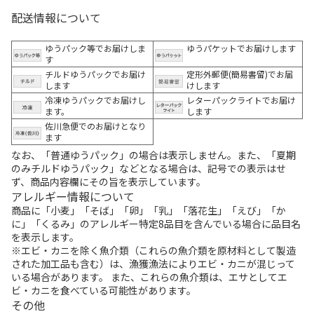
配送情報について
ゆうパック等でお届けしま
ゆうパケットでお届けします
す
チルドゆうパックでお届け
定形外郵便(簡易書留)でお届
します
けします
冷凍ゆうパックでお届けし
レターパックライトでお届け
ます。
します
佐川急便でのお届けとなり
ます
なお、「普通ゆうパック」の場合は表示しません。また、「夏期
のみチルドゆうパック」などとなる場合は、記号での表示はせ
ず、商品内容欄にその旨を表示しています。
アレルギー情報について
商品に「小麦」「そば」「卵」「乳」「落花生」「えび」「か
に」「くるみ」のアレルギー特定8品目を含んでいる場合に品目名
を表示します。
※エビ・カニを除く魚介類（これらの魚介類を原材料として製造
された加工品も含む）は、漁獲漁法によりエビ・カニが混じって
いる場合があります。 また、これらの魚介類は、エサとしてエ
ビ・カニを食べている可能性があります。
その他