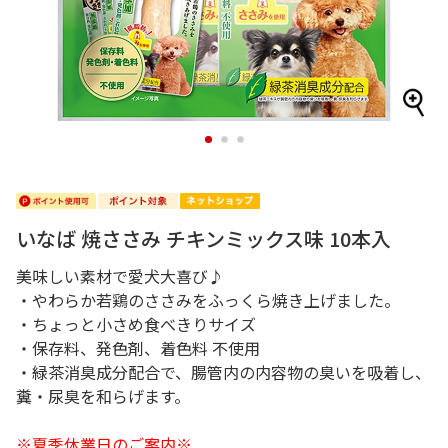
1
2
3
いなば 焼ささみ チキンミックス味 10本入
美味しい素材で愛犬大喜び♪
・やわらか若鶏のささみをふっくら焼き上げました。
・ちょっと小さめ食べきりサイズ
・保存料、発色剤、着色料 不使用
・緑茶消臭成分配合で、腸管内の内容物の臭いを吸着し、
糞・尿臭を和らげます。
※夏季休業日のご案内※