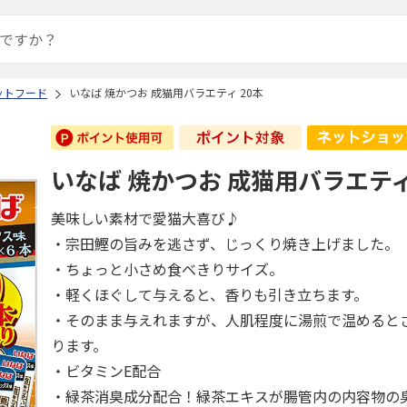
ットフード
いなば 焼かつお 成猫用バラエティ 20本
いなば 焼かつお 成猫用バラエティ
美味しい素材で愛猫大喜び♪
・宗田鰹の旨みを逃さず、じっくり焼き上げました。
・ちょっと小さめ食べきりサイズ。
・軽くほぐして与えると、香りも引き立ちます。
・そのまま与えれますが、人肌程度に湯煎で温めると
ります。
・ビタミンE配合
・緑茶消臭成分配合！緑茶エキスが腸管内の内容物の