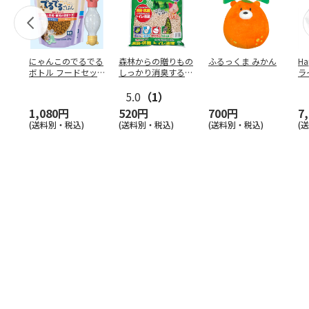
にゃんこのでるでる
森林からの贈りもの
ふるっくま みかん
Ha
ボトル フードセッ
しっかり消臭するひ
ラ
ト
のきの猫砂 7L
ー
5.0
（1）
1,080円
520円
700円
7
(送料別・税込)
(送料別・税込)
(送料別・税込)
(