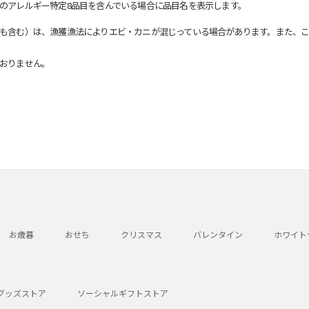
のアレルギー特定8品目を含んでいる場合に品目名を表示します。
も含む）は、漁獲漁法によりエビ・カニが混じっている場合があります。また、こ
おりません。
お歳暮
おせち
クリスマス
バレンタイン
ホワイト
グッズストア
ソーシャルギフトストア