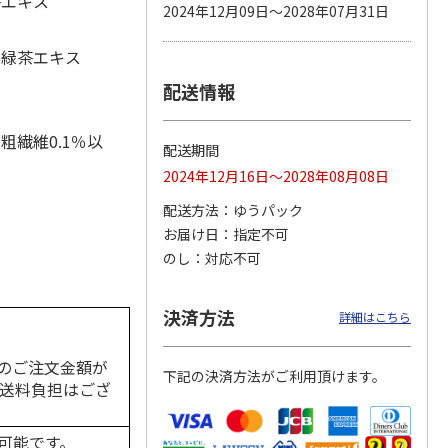
茶エキス
2024年12月09日～2028年07月31日
、緑茶エキス
配送情報
カムカ
銀のスプーン パウ
ペット線香 虹のか
CIAO 香り立つクラ
ーン
チ 健康に育つ子ね
なた フルーティフ
ンキー ちゅ～る和
ン型 S
こ用 まぐろ・かつ
ローラルの香り
えBOX とりささ
…
おに
…
粗繊維0.1％以
配送期間
120円
590円
380円
2024年12月16日～2028年08月08日
)
(送料別・税込)
(送料別・税込)
(送料別・税込)
配送方法
ゆうパック
お届け日
指定不可
のし
対応不可
決済方法
詳細はこちら
のご注文金額が
下記の決済方法がご利用頂けます。
の送料負担はござ
可能です。