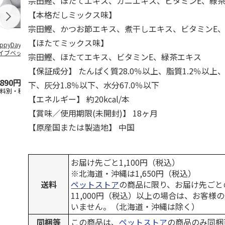
宗田鰹、ほたてエキス、カニエキス、ビタミンE、緑
【本格だしミックス味】
宗田鰹、かつお節エキス、煮干しエキス、ビタミンE
【ほたてミックス味】
ppyDays 2wayド
獣医師開発 ニオイ
デオトイレ 飛び散
無添加良品 
イブベッド グレ
をとる砂専用 猫ト
らない消臭・抗菌サ
ムデンタルコ
宗田鰹、ほたてエキス、ビタミンE、緑茶エキス
イレ ナチュラルグ
ンド 4L
ぐるぐるボー
レー
…
【保証成分】 たんぱく質28.0％以上、脂質1.2％以上、
,890円
1,550円
1,320円
470円
下、灰分1.8％以下、水分67.0％以下
送料別・税込)
(送料別・税込)
(送料別・税込)
(送料別・税込
【エネルギー】 約20kcal/本
【賞味／使用期限(未開封)】 18ヶ月
【原産国または製造地】 中国
お届け先ごと1,100円（税込）
※北海道・沖縄は1,650円（税込）
送料
ペットストア
の商品に限り、お届け先ごと
11,000円（税込）以上の場合は、お客様
いません。（北海道・沖縄は除く）
同梱等
この商品は、
ペットストア
の商品のみ同梱