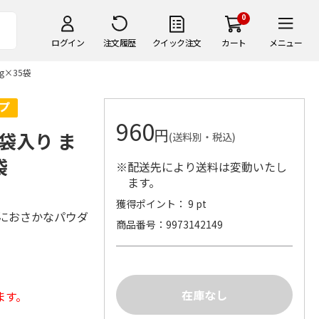
0
ログイン
注文履歴
クイック注文
カート
メニュー
g×35袋
960
円
5袋入り ま
(送料別・税込)
袋
※配送先により送料は変動いたし
ます。
獲得ポイント： 9 pt
におさかなパウダ
商品番号
9973142149
ます。