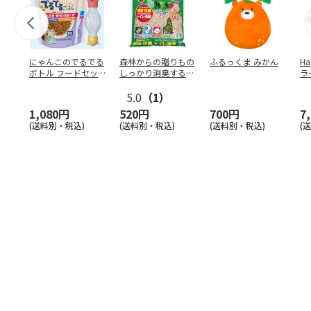
にゃんこのでるでる
森林からの贈りもの
ふるっくま みかん
Ha
ボトル フードセッ
しっかり消臭するひ
ラ
ト
のきの猫砂 7L
ー
5.0
（1）
1,080円
520円
700円
7
(送料別・税込)
(送料別・税込)
(送料別・税込)
(