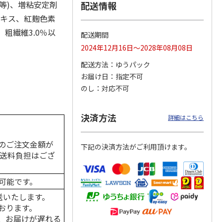
等)、増粘安定剤
配送情報
エキス、紅麹色素
、粗繊維3.0％以
配送期間
カムカ
銀のスプーン パウ
ペット線香 虹のか
CIAO 香り立つクラ
2024年12月16日～2028年08月08日
ーン
チ 健康に育つ子ね
なた フルーティフ
ンキー ちゅ～る和
ン型 S
こ用 まぐろ・かつ
ローラルの香り
えBOX とりささ
…
配送方法
ゆうパック
おに
…
お届け日
指定不可
120円
590円
380円
のし
対応不可
)
(送料別・税込)
(送料別・税込)
(送料別・税込)
決済方法
詳細はこちら
のご注文金額が
下記の決済方法がご利用頂けます。
の送料負担はござ
可能です。
送いたします。
おります。
、お届けが遅れる