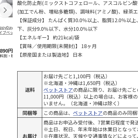
酸化防止剤(ミックストコフェロール、アスコルビン酸
(加工でん粉、増粘多糖類)、調味料(アミノ酸)、緑茶
【保証成分】 たんぱく質30.0％以上、脂質12.0％以上
ppyDays 2wayド
獣医師開発 ニオイ
デオトイレ 飛び散
無添加良品 
下、灰分9.0％以下、水分10.0％以下
イブベッド グレ
をとる砂専用 猫ト
らない消臭・抗菌サ
ムデンタルコ
【エネルギー】 約21kcal/袋
イレ ナチュラルグ
ンド 4L
ぐるぐるボー
レー
…
【賞味／使用期限(未開封)】 18ヶ月
,890円
1,550円
1,320円
470円
【原産国または製造地】 日本
送料別・税込)
(送料別・税込)
(送料別・税込)
(送料別・税込
お届け先ごと1,100円（税込）
※北海道・沖縄は1,650円（税込）
送料
ペットストア
の商品に限り、お届け先ごと
11,000円（税込）以上の場合は、お客様
いません。（北海道・沖縄は除く）
同梱等
この商品は、
ペットストア
の商品のみ同梱
商品はお申込み受付後、7営業日程度で発
※土日、祝日、年末年始は休業日となって
お届け
※在庫状況、天候や交通事情などによって