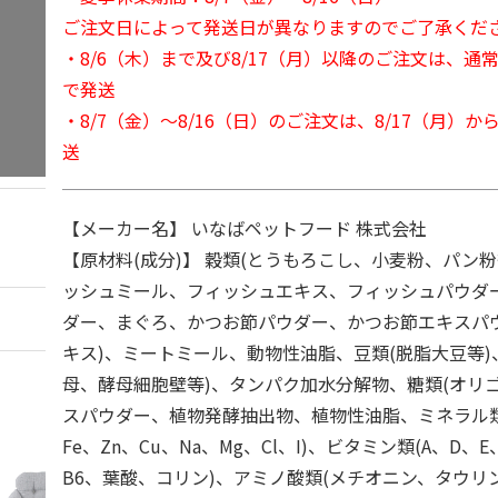
ご注文日によって発送日が異なりますのでご了承くだ
・8/6（木）まで及び8/17（月）以降のご注文は、通
で発送
・8/7（金）～8/16（日）のご注文は、8/17（月）
送
【メーカー名】 いなばペットフード 株式会社
【原材料(成分)】 穀類(とうもろこし、小麦粉、パン粉
ッシュミール、フィッシュエキス、フィッシュパウダ
ダー、まぐろ、かつお節パウダー、かつお節エキスパ
キス)、ミートミール、動物性油脂、豆類(脱脂大豆等)
母、酵母細胞壁等)、タンパク加水分解物、糖類(オリ
スパウダー、植物発酵抽出物、植物性油脂、ミネラル類(
Fe、Zn、Cu、Na、Mg、Cl、I)、ビタミン類(A、D、E
B6、葉酸、コリン)、アミノ酸類(メチオニン、タウリン