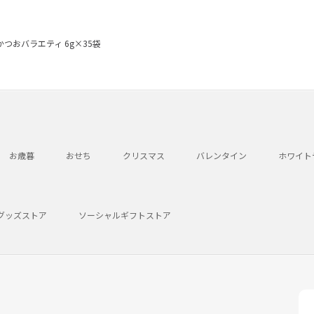
かつおバラエティ 6g×35袋
お歳暮
おせち
クリスマス
バレンタイン
ホワイト
グッズストア
ソーシャルギフトストア