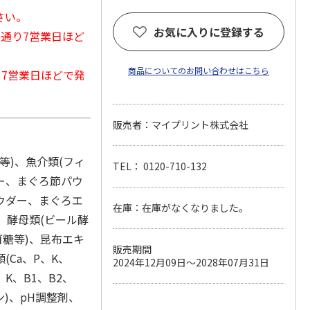
さい。
お気に入りに登録する
常通り7営業日ほど
商品についてのお問い合わせはこちら
から7営業日ほどで発
販売者：マイプリント株式会社
等)、魚介類(フィ
TEL： 0120-710-132
ー、まぐろ節パウ
ウダー、まぐろエ
在庫：在庫がなくなりました。
、酵母類(ビール酵
ゴ糖等)、昆布エキ
販売期間
Ca、P、K、
2024年12月09日～2028年07月31日
、K、B1、B2、
)、pH調整剤、