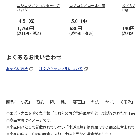
コジコジ／ショルダー付き
コジコジ／ロール付箋
メダカの
バッグ
10g
4.5
（6）
5.0
（4）
1,760円
680円
140円
(送料別・税込)
(送料別・税込)
(送料別
よくあるお問い合わせ
お支払い方法
注文のキャンセルについて
商品に「小麦」「そば」「卵」「乳」「落花生」「えび」「かに」「くるみ」
※エビ・カニを除く魚介類（これらの魚介類を原材料として製造された加工品
※商品写真はイメージです。
※商品内容として記載されていない「小道具類」はお届けする商品に含まれて
※商品の色は、印刷の都合により、実際と異なる場合があります。