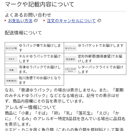
マークや記載内容について
よくあるお問い合わせ
お支払い方法
注文のキャンセルについて
配送情報について
ゆうパック等でお届けしま
ゆうパケットでお届けします
す
チルドゆうパックでお届け
定形外郵便(簡易書留)でお届
します
けします
冷凍ゆうパックでお届けし
レターパックライトでお届け
ます。
します
佐川急便でのお届けとなり
ます
なお、「普通ゆうパック」の場合は表示しません。また、「夏期
のみチルドゆうパック」などとなる場合は、記号での表示はせ
ず、商品内容欄にその旨を表示しています。
アレルギー情報について
商品に「小麦」「そば」「卵」「乳」「落花生」「えび」「か
に」「くるみ」のアレルギー特定8品目を含んでいる場合に品目名
を表示します。
※エビ・カニを除く魚介類（これらの魚介類を原材料として製造