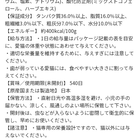
ウム、塩素、ナトリウム)、酸化防止剤(ミックストコフェ
ロール、ハーブエキス)
【保証成分】 タンパク質36.0％以上、脂質16.0％以上、
粗繊維3.0％以下、粗灰分7.0％以下、水分10.0％以下
【エネルギー】 約400kcal/100g
【給与方法】 ・1日の給与量はパッケージ記載の表を目安
に、愛猫の体重や状態にあわせて与えてください。
・適切な栄養量を維持するために、与えすぎには注意して
ください。
・歯が弱っている愛猫には、食べやすい大きさに割って与
えてください。
【賞味／使用期限(未開封)】 540日
【原産国または製造地】 日本
【保管方法】 ・直射日光や高温多湿を避け、小児の手の
届かない、涼しく、風通しのよい場所に保管して下さい。
・開封後は、虫などが入らないように密閉して衛生的に保
管し、早めにお使いください。
【諸注意】 ・猫専用の栄養設計ですので、猫以外には与
えないでください。