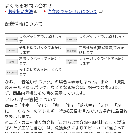
よくあるお問い合わせ
お支払い方法
注文のキャンセルについて
配送情報について
ゆうパック等でお届けしま
ゆうパケットでお届けします
す
チルドゆうパックでお届け
定形外郵便(簡易書留)でお届
します
けします
冷凍ゆうパックでお届けし
レターパックライトでお届け
ます。
します
佐川急便でのお届けとなり
ます
なお、「普通ゆうパック」の場合は表示しません。また、「夏期
のみチルドゆうパック」などとなる場合は、記号での表示はせ
ず、商品内容欄にその旨を表示しています。
アレルギー情報について
商品に「小麦」「そば」「卵」「乳」「落花生」「えび」「か
に」「くるみ」のアレルギー特定8品目を含んでいる場合に品目名
を表示します。
※エビ・カニを除く魚介類（これらの魚介類を原材料として製造
された加工品も含む）は、漁獲漁法によりエビ・カニが混じって