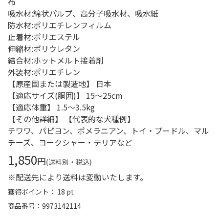
布
吸水材:綿状パルプ、高分子吸水材、吸水紙
防水材:ポリエチレンフィルム
止着材:ポリエステル
伸縮材:ポリウレタン
結合材:ホットメルト接着剤
外装材:ポリエチレン
【原産国または製造地】 日本
【適応サイズ(胴囲)】 15～25cm
【適応体重】 1.5～3.5kg
【その他詳細】 【代表的な犬種例】
チワワ、パピヨン、ポメラニアン、トイ・プードル、マル
チーズ、ヨークシャー・テリアなど
1,850
円
(送料別・税込)
※配送先により送料は変動いたします。
獲得ポイント： 18 pt
商品番号
9973142114