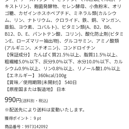
キストリン)、麹菌発酵物、セレン酵母、小魚粉末、オリ
ゴ糖、カゼインホスホペプチド、ミネラル類(カルシウ
ム、リン、ナトリウム、クロライド、鉄、銅、マンガン、
亜鉛、ヨウ素、コバルト)、ビタミン類(A、B2、B6、
B12、D、E、パントテン酸、コリン)、酸化防止剤(ビタミ
ンE、ローズマリー抽出物)、グルコサミン、アミノ酸類
(アルギニン、メチオニン)、コンドロイチン
【保証成分】 たんぱく質21.5％以上、脂質11.5％以上、
粗繊維5.0％以下、灰分9.0％以下、水分10.0％以下、カル
シウム0.9％以上、リン0.8％以上、リノール酸1.0％以上
【エネルギー】 360kcal/100g
【賞味／使用期限(未開封)】 540日
【原産国または製造地】 日本
990
円
(送料別・税込)
※配送先により送料は変動いたします。
獲得ポイント： 9 pt
商品番号
9973142092