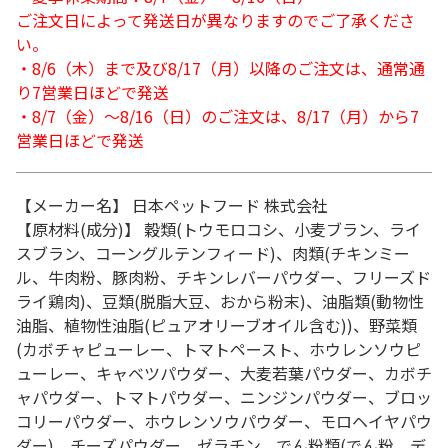
ご注文日によって発送日が異なりますのでご了承くださ
い。
・8/6（木）まで及び8/17（月）以降のご注文は、通常通
り7営業日ほどで発送
・8/7（金）～8/16（日）のご注文は、8/17（月）から7
営業日ほどで発送
【メーカー名】 日本ペットフード 株式会社
【原材料(成分)】 穀類(トウモロコシ、小麦ブラン、ライ
スブラン、コーングルテンフィード)、肉類(チキンミー
ル、牛肉粉、豚肉粉、チキンレバーパウダー、フリーズド
ライ鶏肉)、豆類(脱脂大豆、おから粉末)、油脂類(動物性
油脂、植物性油脂(ピュアオリーブオイル含む))、野菜類
(カボチャピューレー、トマトペースト、ホウレンソウピ
ューレー、キャベツパウダー、大麦若葉パウダー、カボチ
ャパウダー、トマトパウダー、ニンジンパウダー、ブロッ
コリーパウダー、ホウレンソウパウダー、モロヘイヤパウ
ダー)、チーズパウダー、ゼラチン、でん粉類(でん粉、デ