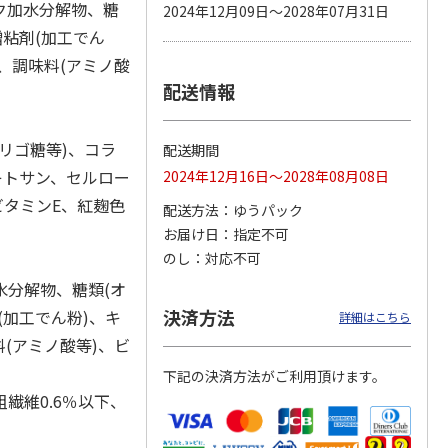
ク加水分解物、糖
2024年12月09日～2028年07月31日
増粘剤(加工でん
、調味料(アミノ酸
配送情報
 パウ
無添加良品 カムカ
ペット線香 虹のか
CIAO 香り立つクラ
つ子ね
ムデンタルコーン
なた フルーティフ
ンキー ちゅ～る和
・かつ
ぐるぐるボーン型 S
ローラルの香り
えBOX とりささ
…
…
リゴ糖等)、コラ
配送期間
470円
590円
380円
キトサン、セルロー
2024年12月16日～2028年08月08日
)
(送料別・税込)
(送料別・税込)
(送料別・税込)
ビタミンE、紅麹色
配送方法
ゆうパック
お届け日
指定不可
のし
対応不可
水分解物、糖類(オ
決済方法
(加工でん粉)、キ
詳細はこちら
(アミノ酸等)、ビ
下記の決済方法がご利用頂けます。
粗繊維0.6％以下、