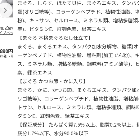
まぐろ、しらす、ほたて貝柱、まぐろエキス、タンパ
類(オリゴ糖等)、コラーゲンペプチド、植物性油脂、
粉)、キトサン、セルロース、ミネラル類、増粘多糖類
ppyDays 2wayド
獣医師開発 ニオイ
デオトイレ 飛び散
銀のスプーン
等)、ビタミンE、紅麹色素、緑茶エキス
イブベッド グレ
をとる砂専用 猫ト
らない消臭・抗菌サ
チ 健康に育
【まぐろ 本格まぐろだし仕立て】
イレ ナチュラルグ
ンド 4L
こ用 まぐろ
レー
おに
…
まぐろ、まぐろエキス、タンパク加水分解物、糖類(オ
,890円
1,550円
1,320円
120円
ーゲンペプチド、植物性油脂、増粘剤(加工でん粉)、
送料別・税込)
(送料別・税込)
(送料別・税込)
(送料別・税込
ス、ミネラル類、増粘多糖類、調味料(アミノ酸等)、
素、緑茶エキス
【まぐろ かつお節・かに入り】
まぐろ、かに、かつお節、まぐろエキス、タンパク加
リゴ糖等)、コラーゲンペプチド、植物性油脂、増粘剤
トサン、セルロース、ミネラル類、増粘多糖類、調味料
タミンE、紅麹色素、緑茶エキス
【保証成分】 たんぱく質7.5％以上、脂質0.2％以上、
灰分1.7％以下、水分90.0％以下