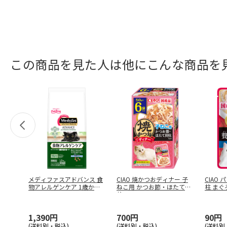
この商品を見た人は他にこんな商品を
メディファスアドバンス 食
CIAO 焼かつおディナー 子
CIAO
物アレルゲンケア 1歳から
ねこ用 かつお節・ほたて貝
柱 まぐ
1.
…
柱
…
1,390円
700円
90円
(送料別・税込)
(送料別・税込)
(送料別