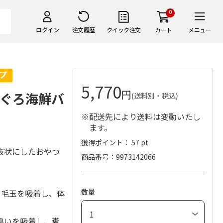
0
ログイン
注文履歴
クイック注文
カート
メニュー
5,770
円
まぐろ海鮮バ
(送料別・税込)
※配送先により送料は変動いたし
ます。
獲得ポイント： 57 pt
液状にしたおやつ
商品番号
9973142066
数量
め毛玉を吸着し、体
臭いを吸着し、糞