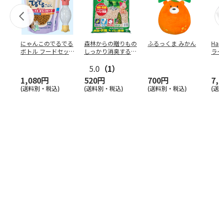
にゃんこのでるでる
森林からの贈りもの
ふるっくま みかん
Ha
ボトル フードセッ
しっかり消臭するひ
ラ
ト
のきの猫砂 7L
ー
5.0
（1）
1,080円
520円
700円
7
(送料別・税込)
(送料別・税込)
(送料別・税込)
(