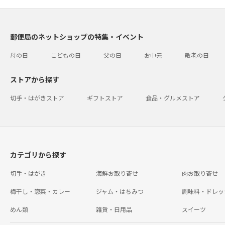
郵便局のネットショップの特集・イベント
母の日
こどもの日
父の日
お中元
敬老の日
ストアから探す
切手・はがきストア
ギフトストア
食品・グルメストア
カテゴリから探す
切手・はがき
海鮮お取り寄せ
肉お取り寄せ
梅干し・惣菜・カレー
ジャム・はちみつ
調味料・ドレッ
めん類
雑貨・日用品
スイーツ