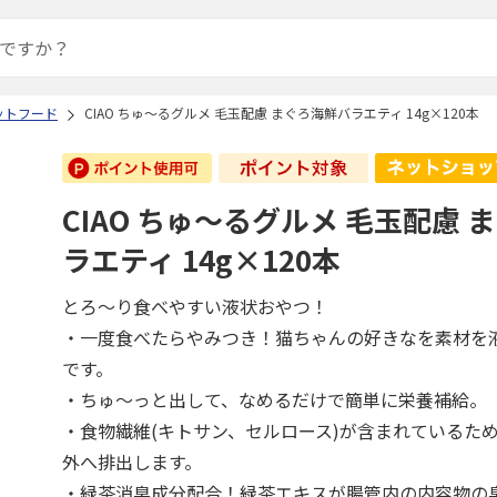
ットフード
CIAO ちゅ～るグルメ 毛玉配慮 まぐろ海鮮バラエティ 14g×120本
CIAO ちゅ～るグルメ 毛玉配慮 
ラエティ 14g×120本
とろ～り食べやすい液状おやつ！
・一度食べたらやみつき！猫ちゃんの好きなを素材を
です。
・ちゅ～っと出して、なめるだけで簡単に栄養補給。
・食物繊維(キトサン、セルロース)が含まれているた
外へ排出します。
・緑茶消臭成分配合！緑茶エキスが腸管内の内容物の