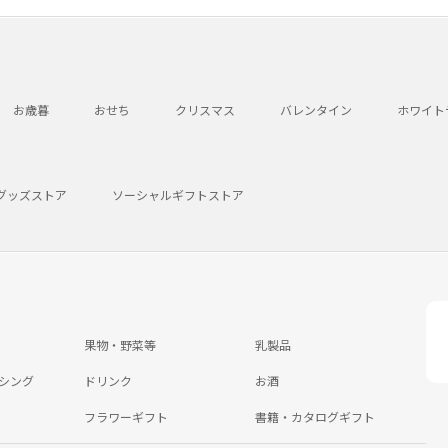
お歳暮
おせち
クリスマス
バレンタイン
ホワイト
グッズストア
ソーシャルギフトストア
果物・野菜等
乳製品
シング
ドリンク
お酒
フラワーギフト
書籍・カタログギフト