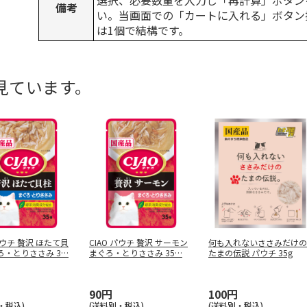
選択、必要数量を入力し「再計算」ボタン
備考
い。当画面での「カートに入れる」ボタン
は1個で結構です。
見ています。
 パウチ 贅沢 ほたて貝
CIAO パウチ 贅沢 サーモン
何も入れないささみだけの
ろ・とりささみ 3
…
まぐろ・とりささみ 35
…
たまの伝説 パウチ 35g
90円
100円
・税込)
(送料別・税込)
(送料別・税込)