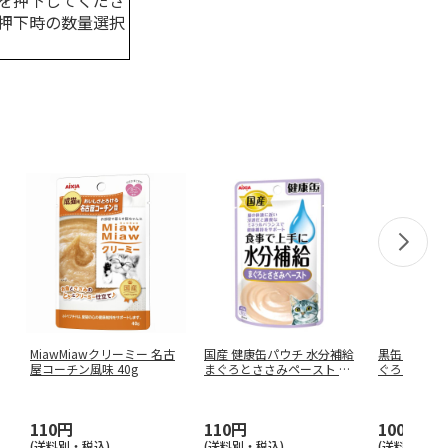
を押下してくださ
押下時の数量選択
MiawMiawクリーミー 名古
国産 健康缶パウチ 水分補給
黒缶パウチ 
屋コーチン風味 40g
まぐろとささみペースト 40
ぐろとかつお 
…
110円
110円
100円
(送料別・税込)
(送料別・税込)
(送料別・税込