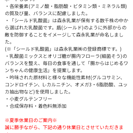
・各栄養素(アミノ酸・脂肪酸・ビタミン類・ミネラル類)
の質及び量、バランスに配慮しました。
・「シールド乳酸菌」は森永乳業が保有する数千株の中か
ら選ばれた乳酸菌です。盾(シールド)のように外部からの
敵を防御することをイメージして森永乳業が命名しまし
た。
(※「シールド乳酸菌」は森永乳業㈱の登録商標です。)
・乳酸菌ミックスとオリゴ糖が腸内フローラ(細菌そう)の
バランスを整え、毎日の食事を通して「腸からはじめるワ
ンちゃんの健康生活」を提案します。
・吟味された原材料と様々な機能性素材(グルコサミン、
コンドロイチン、L-カルニチン、オメガ3・6脂肪酸、ユッ
カ抽出物など)を使用しました。
・小麦グルテンフリー
・合成保存料・着色料無添加
※夏季休業日のご案内※
誠に勝手ながら、下記の通り休業日とさせていただきま