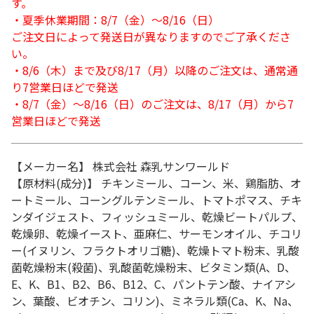
す。
・夏季休業期間：8/7（金）～8/16（日）
ご注文日によって発送日が異なりますのでご了承くださ
い。
・8/6（木）まで及び8/17（月）以降のご注文は、通常通
り7営業日ほどで発送
・8/7（金）～8/16（日）のご注文は、8/17（月）から7
営業日ほどで発送
【メーカー名】 株式会社 森乳サンワールド
【原材料(成分)】 チキンミール、コーン、米、鶏脂肪、オ
ートミール、コーングルテンミール、トマトポマス、チキ
ンダイジェスト、フィッシュミール、乾燥ビートパルプ、
乾燥卵、乾燥イースト、亜麻仁、サーモンオイル、チコリ
ー(イヌリン、フラクトオリゴ糖)、乾燥トマト粉末、乳酸
菌乾燥粉末(殺菌)、乳酸菌乾燥粉末、ビタミン類(A、D、
E、K、B1、B2、B6、B12、C、パントテン酸、ナイアシ
ン、葉酸、ビオチン、コリン)、ミネラル類(Ca、K、Na、