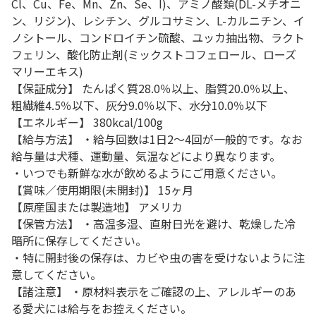
Cl、Cu、Fe、Mn、Zn、Se、I)、アミノ酸類(DL-メチオニ
ン、リジン)、レシチン、グルコサミン、L-カルニチン、イ
ノシトール、コンドロイチン硫酸、ユッカ抽出物、ラクト
フェリン、酸化防止剤(ミックストコフェロール、ローズ
マリーエキス)
【保証成分】 たんぱく質28.0％以上、脂質20.0％以上、
粗繊維4.5％以下、灰分9.0％以下、水分10.0％以下
【エネルギー】 380kcal/100g
【給与方法】 ・給与回数は1日2～4回が一般的です。なお
給与量は犬種、運動量、気温などにより異なります。
・いつでも新鮮な水が飲めるようにご用意ください。
【賞味／使用期限(未開封)】 15ヶ月
【原産国または製造地】 アメリカ
【保管方法】 ・高温多湿、直射日光を避け、乾燥した冷
暗所に保存してください。
・特に開封後の保存は、カビや虫の害を受けないように注
意してください。
【諸注意】 ・原材料表示をご確認の上、アレルギーのあ
る愛犬には給与をお控えください。