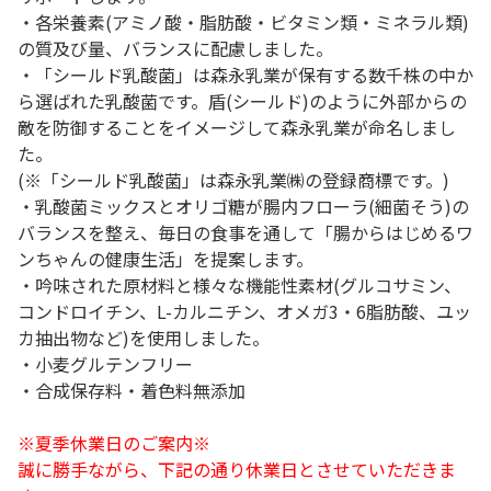
・各栄養素(アミノ酸・脂肪酸・ビタミン類・ミネラル類)
の質及び量、バランスに配慮しました。
・「シールド乳酸菌」は森永乳業が保有する数千株の中か
ら選ばれた乳酸菌です。盾(シールド)のように外部からの
敵を防御することをイメージして森永乳業が命名しまし
た。
(※「シールド乳酸菌」は森永乳業㈱の登録商標です。)
・乳酸菌ミックスとオリゴ糖が腸内フローラ(細菌そう)の
バランスを整え、毎日の食事を通して「腸からはじめるワ
ンちゃんの健康生活」を提案します。
・吟味された原材料と様々な機能性素材(グルコサミン、
コンドロイチン、L-カルニチン、オメガ3・6脂肪酸、ユッ
カ抽出物など)を使用しました。
・小麦グルテンフリー
・合成保存料・着色料無添加
※夏季休業日のご案内※
誠に勝手ながら、下記の通り休業日とさせていただきま