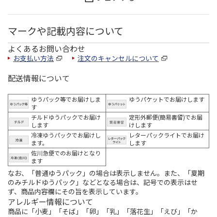
マークや記載内容について
よくあるお問い合わせ
お支払い方法
注文のキャンセルについて
配送情報について
ゆうパック等でお届けしま
ゆうパケットでお届けします
す
チルドゆうパックでお届け
定形外郵便(簡易書留)でお届
します
けします
冷凍ゆうパックでお届けし
レターパックライトでお届け
ます。
します
佐川急便でのお届けとなり
ます
なお、「普通ゆうパック」の場合は表示しません。また、「夏期
のみチルドゆうパック」などとなる場合は、記号での表示はせ
ず、商品内容欄にその旨を表示しています。
アレルギー情報について
商品に「小麦」「そば」「卵」「乳」「落花生」「えび」「か