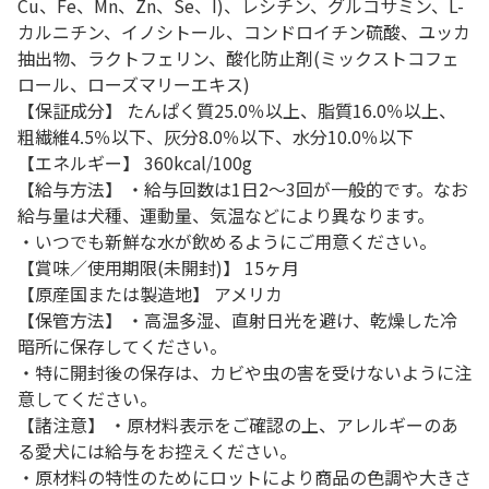
Cu、Fe、Mn、Zn、Se、I)、レシチン、グルコサミン、L-
カルニチン、イノシトール、コンドロイチン硫酸、ユッカ
抽出物、ラクトフェリン、酸化防止剤(ミックストコフェ
ロール、ローズマリーエキス)
【保証成分】 たんぱく質25.0％以上、脂質16.0％以上、
粗繊維4.5％以下、灰分8.0％以下、水分10.0％以下
【エネルギー】 360kcal/100g
【給与方法】 ・給与回数は1日2～3回が一般的です。なお
給与量は犬種、運動量、気温などにより異なります。
・いつでも新鮮な水が飲めるようにご用意ください。
【賞味／使用期限(未開封)】 15ヶ月
【原産国または製造地】 アメリカ
【保管方法】 ・高温多湿、直射日光を避け、乾燥した冷
暗所に保存してください。
・特に開封後の保存は、カビや虫の害を受けないように注
意してください。
【諸注意】 ・原材料表示をご確認の上、アレルギーのあ
る愛犬には給与をお控えください。
・原材料の特性のためにロットにより商品の色調や大きさ