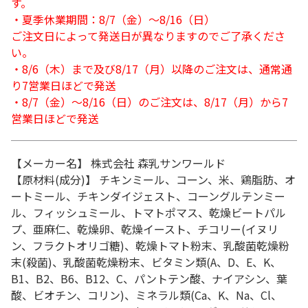
す。
・夏季休業期間：8/7（金）～8/16（日）
ご注文日によって発送日が異なりますのでご了承くださ
い。
・8/6（木）まで及び8/17（月）以降のご注文は、通常通
り7営業日ほどで発送
・8/7（金）～8/16（日）のご注文は、8/17（月）から7
営業日ほどで発送
【メーカー名】 株式会社 森乳サンワールド
【原材料(成分)】 チキンミール、コーン、米、鶏脂肪、オ
ートミール、チキンダイジェスト、コーングルテンミー
ル、フィッシュミール、トマトポマス、乾燥ビートパル
プ、亜麻仁、乾燥卵、乾燥イースト、チコリー(イヌリ
ン、フラクトオリゴ糖)、乾燥トマト粉末、乳酸菌乾燥粉
末(殺菌)、乳酸菌乾燥粉末、ビタミン類(A、D、E、K、
B1、B2、B6、B12、C、パントテン酸、ナイアシン、葉
酸、ビオチン、コリン)、ミネラル類(Ca、K、Na、Cl、