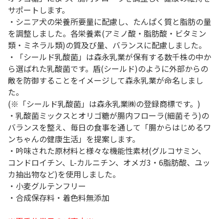
サポートします。
・シニア犬の栄養所要量に配慮し、たんぱく質と脂肪の量
を調整しました。各栄養素(アミノ酸・脂肪酸・ビタミン
類・ミネラル類)の質及び量、バランスに配慮しました。
・「シールド乳酸菌」は森永乳業が保有する数千株の中か
ら選ばれた乳酸菌です。盾(シールド)のように外部からの
敵を防御することをイメージして森永乳業が命名しまし
た。
(※「シールド乳酸菌」は森永乳業㈱の登録商標です。)
・乳酸菌ミックスとオリゴ糖が腸内フローラ(細菌そう)の
バランスを整え、毎日の食事を通して「腸からはじめるワ
ンちゃんの健康生活」を提案します。
・吟味された原材料と様々な機能性素材(グルコサミン、
コンドロイチン、L-カルニチン、オメガ3・6脂肪酸、ユッ
カ抽出物など)を使用しました。
・小麦グルテンフリー
・合成保存料・着色料無添加