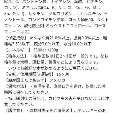
B12、C、パントテン酸、ナイアシン、葉酸、ビオチン、
コリン)、ミネラル類(Ca、K、Na、Cl、Cu、Fe、Mn、
Zn、Se、I)、レシチン、グルコサミン、L-カルニチン、イ
ノシトール、コンドロイチン硫酸、ユッカ抽出物、ラクト
フェリン、酸化防止剤(ミックストコフェロール、ローズ
マリーエキス)
【保証成分】 たんぱく質21.0％以上、脂質9.0％以上、粗
繊維5.5％以下、灰分7.0％以下、水分10.0％以下
【エネルギー】 330kcal/100g
【給与方法】 ・給与回数は1日2～3回が一般的です。なお
給与量は犬種、運動量、気温などにより異なります。
・いつでも新鮮な水が飲めるようにご用意ください。
【賞味／使用期限(未開封)】 15ヶ月
【原産国または製造地】 アメリカ
【保管方法】 ・高温多湿、直射日光を避け、乾燥した冷
暗所に保存してください。
・特に開封後の保存は、カビや虫の害を受けないように注
意してください。
【諸注意】 ・原材料表示をご確認の上、アレルギーのあ