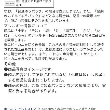
佐川急便でのお届けとなり
ます
なお、「普通ゆうパック」の場合は表示しません。また、「夏期
のみチルドゆうパック」などとなる場合は、記号での表示はせ
ず、商品内容欄にその旨を表示しています。
アレルギー情報について
商品に「小麦」「そば」「卵」「乳」「落花生」「えび」「か
に」「くるみ」のアレルギー特定8品目を含んでいる場合に品目名
を表示します。
※エビ・カニを除く魚介類（これらの魚介類を原材料として製造
された加工品も含む）は、漁獲漁法によりエビ・カニが混じって
いる場合があります。 また、これらの魚介類は、エサとしてエ
ビ・カニを食べている可能性があります。
その他
商品写真はイメージです。
商品内容として記載されていない「小道具類」はお届け
する商品に含まれておりません。
商品の色は、ご覧になるパソコンなどの環境により、実
際と異なる場合があります。
ホーム
ペットストア
Supergold おなかラボ シニア犬用 2.4kg