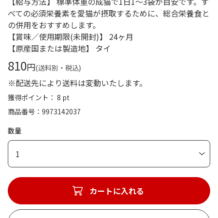
【給与方法】 標準体重の成猫で1日1～3袋が目安です。す
べての必須栄養素を愛猫が摂取するために、総合栄養食と
の併用をおすすめします。
【賞味／使用期限(未開封)】 24ヶ月
【原産国または製造地】 タイ
810
円
(送料別・税込)
※配送先により送料は変動いたします。
獲得ポイント： 8 pt
商品番号
9973142037
数量
1
カートに入れる