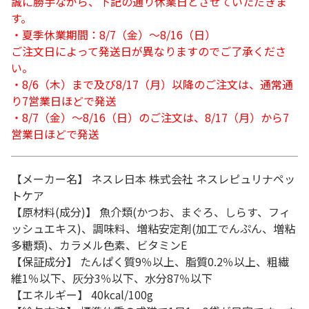
誠に勝手ながら、下記の通り休業日とさせていただきま
す。
・夏季休業期間：8/7（金）～8/16（日）
ご注文日によって発送日が異なりますのでご了承くださ
い。
・8/6（木）まで及び8/17（月）以降のご注文は、通常通
り7営業日ほどで発送
・8/7（金）～8/16（日）のご注文は、8/17（月）から7
営業日ほどで発送
【メーカー名】 ネスレ日本 株式会社 ネスレピュリナペッ
トケア
【原材料(成分)】 魚介類(かつお、まぐろ、しらす、フィ
ッシュエキス)、調味料、増粘安定剤(加工でんぷん、増粘
多糖類)、カラメル色素、ビタミンE
【保証成分】 たんぱく質9％以上、脂質0.2％以上、粗繊
維1％以下、灰分3％以下、水分87％以下
【エネルギー】 40kcal/100g