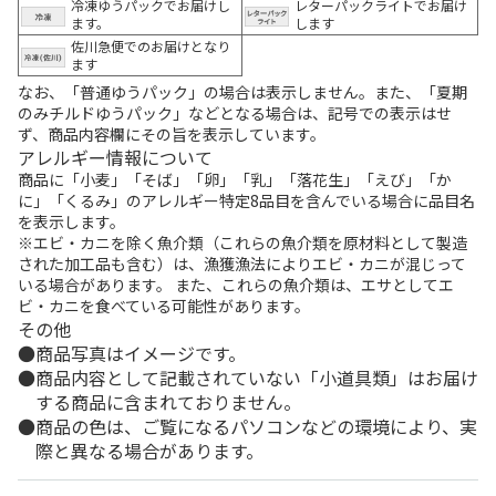
冷凍ゆうパックでお届けし
レターパックライトでお届け
ます。
します
佐川急便でのお届けとなり
ます
なお、「普通ゆうパック」の場合は表示しません。また、「夏期
のみチルドゆうパック」などとなる場合は、記号での表示はせ
ず、商品内容欄にその旨を表示しています。
アレルギー情報について
商品に「小麦」「そば」「卵」「乳」「落花生」「えび」「か
に」「くるみ」のアレルギー特定8品目を含んでいる場合に品目名
を表示します。
※エビ・カニを除く魚介類（これらの魚介類を原材料として製造
された加工品も含む）は、漁獲漁法によりエビ・カニが混じって
いる場合があります。 また、これらの魚介類は、エサとしてエ
ビ・カニを食べている可能性があります。
その他
商品写真はイメージです。
商品内容として記載されていない「小道具類」はお届け
する商品に含まれておりません。
商品の色は、ご覧になるパソコンなどの環境により、実
際と異なる場合があります。