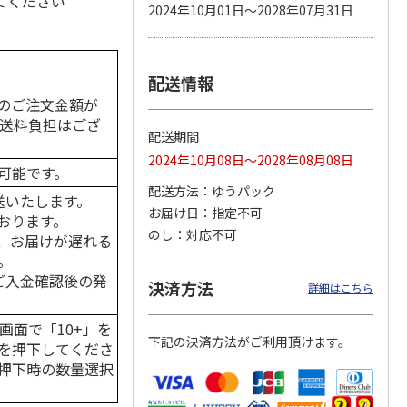
てください
2024年10月01日～2028年07月31日
配送情報
カムカ
銀のスプーン パウ
ペット線香 虹のか
CIAO 香り立つクラ
ーン
チ 健康に育つ子ね
なた フルーティフ
ンキー ちゅ～る和
のご注文金額が
ン型 S
こ用 まぐろ・かつ
ローラルの香り
えBOX とりささ
…
の送料負担はござ
おに
…
配送期間
120円
590円
380円
2024年10月08日～2028年08月08日
)
(送料別・税込)
(送料別・税込)
(送料別・税込)
可能です。
配送方法
ゆうパック
送いたします。
お届け日
指定不可
おります。
のし
対応不可
、お届けが遅れる
。
はご入金確認後の発
決済方法
詳細はこちら
画面で「10+」を
下記の決済方法がご利用頂けます。
を押下してくださ
押下時の数量選択