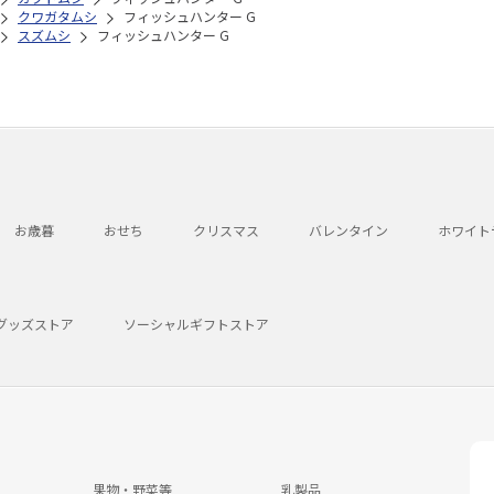
クワガタムシ
フィッシュハンター G
スズムシ
フィッシュハンター G
お歳暮
おせち
クリスマス
バレンタイン
ホワイト
グッズストア
ソーシャルギフトストア
果物・野菜等
乳製品