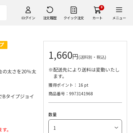
0
ログイン
注文履歴
クイック注文
カート
メニュー
1,660
円
(送料別・税込)
※配送先により送料は変動いたし
の太さを20％太
ます。
獲得ポイント： 16 pt
商品番号
9973141968
でBタイプジョイ
数量
ます。