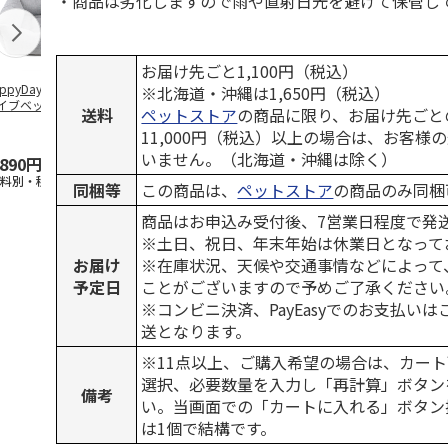
・商品は劣化しますので雨や直射日光を避けて保管し
お届け先ごと1,100円（税込）
ppyDays 2wayド
獣医師開発 ニオイ
デオトイレ 飛び散
無添加良品 
※北海道・沖縄は1,650円（税込）
イブベッド グレ
をとる砂専用 猫ト
らない消臭・抗菌サ
ムデンタルコ
送料
ペットストア
の商品に限り、お届け先ごと
イレ ナチュラルグ
ンド 4L
ぐるぐるボー
11,000円（税込）以上の場合は、お客様
レー
…
いません。（北海道・沖縄は除く）
,890円
1,550円
1,320円
470円
送料別・税込)
(送料別・税込)
(送料別・税込)
(送料別・税込
同梱等
この商品は、
ペットストア
の商品のみ同梱
商品はお申込み受付後、7営業日程度で発
※土日、祝日、年末年始は休業日となって
お届け
※在庫状況、天候や交通事情などによって
予定日
ことがございますので予めご了承ください
※コンビニ決済、PayEasyでのお支払い
送となります。
※11点以上、ご購入希望の場合は、カート
選択、必要数量を入力し「再計算」ボタン
備考
い。当画面での「カートに入れる」ボタン
は1個で結構です。