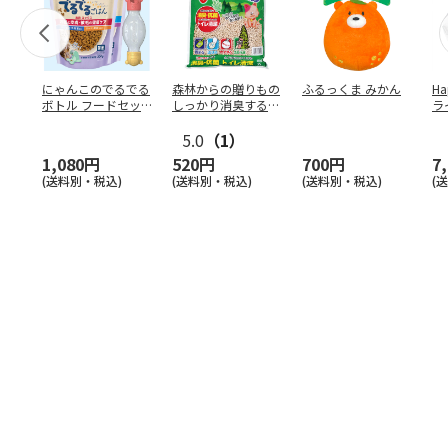
にゃんこのでるでる
森林からの贈りもの
ふるっくま みかん
Ha
ボトル フードセッ
しっかり消臭するひ
ラ
ト
のきの猫砂 7L
ー
5.0
（1）
1,080円
520円
700円
7
(送料別・税込)
(送料別・税込)
(送料別・税込)
(