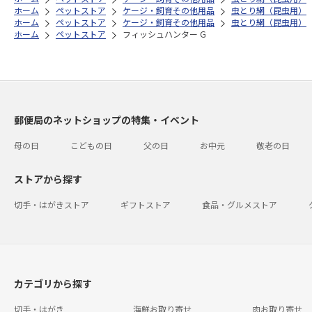
ホーム
ペットストア
ケージ・飼育その他用品
虫とり網（昆虫用）
ホーム
ペットストア
ケージ・飼育その他用品
虫とり網（昆虫用）
ホーム
ペットストア
フィッシュハンター G
郵便局のネットショップの特集・イベント
母の日
こどもの日
父の日
お中元
敬老の日
ストアから探す
切手・はがきストア
ギフトストア
食品・グルメストア
カテゴリから探す
切手・はがき
海鮮お取り寄せ
肉お取り寄せ