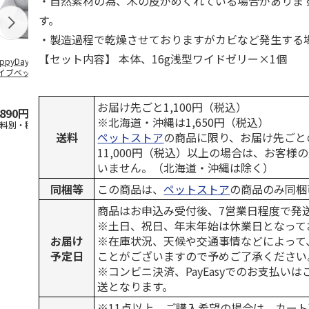
・自然素材の為、木の皮がめくれている場合がありま
す。
・製造過程で乾燥させておりますがカビなど発生する
【セット内容】 本体、16g浅型ワイドゼリー×1個
ppyDays 2wayド
獣医師開発 ニオイ
デオトイレ 飛び散
無添加良品 
イブベッド グレ
をとる砂専用 猫ト
らない消臭・抗菌サ
ムデンタルコ
イレ ナチュラルグ
ンド 4L
ぐるぐるボー
レー
…
お届け先ごと1,100円（税込）
,890円
1,550円
1,320円
470円
※北海道・沖縄は1,650円（税込）
送料別・税込)
(送料別・税込)
(送料別・税込)
(送料別・税込
送料
ペットストア
の商品に限り、お届け先ごと
11,000円（税込）以上の場合は、お客様
いません。（北海道・沖縄は除く）
同梱等
この商品は、
ペットストア
の商品のみ同梱
商品はお申込み受付後、7営業日程度で発
※土日、祝日、年末年始は休業日となって
お届け
※在庫状況、天候や交通事情などによって
予定日
ことがございますので予めご了承ください
※コンビニ決済、PayEasyでのお支払い
送となります。
※11点以上、ご購入希望の場合は、カート