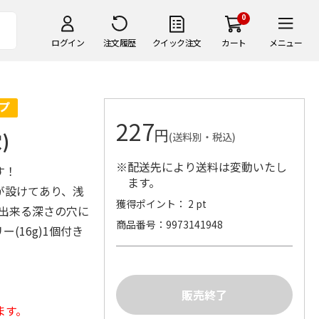
0
ログイン
注文履歴
クイック注文
カート
メニュー
227
円
)
(送料別・税込)
※配送先により送料は変動いたし
す！
ます。
が設けてあり、浅
獲得ポイント： 2 pt
用出来る深さの穴に
商品番号
9973141948
(16g)1個付き
ます。