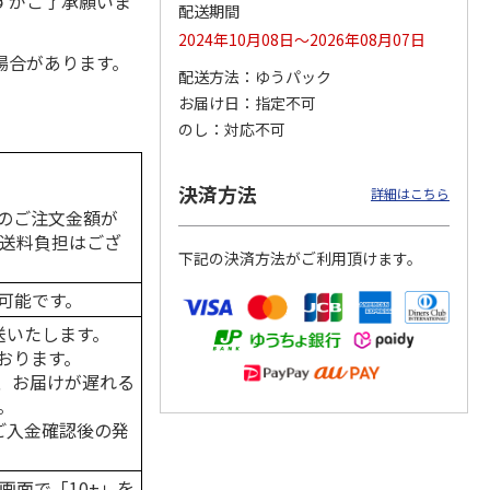
すがご了承願いま
配送期間
2024年10月08日～2026年08月07日
場合があります。
配送方法
ゆうパック
カムカ
銀のスプーン パウ
ペット線香 虹のか
CIAO 香り立つクラ
お届け日
指定不可
ーン
チ 健康に育つ子ね
なた フルーティフ
ンキー ちゅ～る和
のし
対応不可
ン型 S
こ用 まぐろ・かつ
ローラルの香り
えBOX とりささ
…
おに
…
120円
590円
380円
決済方法
詳細はこちら
)
(送料別・税込)
(送料別・税込)
(送料別・税込)
のご注文金額が
の送料負担はござ
下記の決済方法がご利用頂けます。
可能です。
送いたします。
おります。
、お届けが遅れる
。
はご入金確認後の発
画面で「10+」を