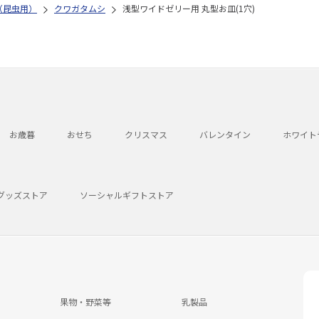
（昆虫用）
クワガタムシ
浅型ワイドゼリー用 丸型お皿(1穴)
お歳暮
おせち
クリスマス
バレンタイン
ホワイト
グッズストア
ソーシャルギフトストア
果物・野菜等
乳製品