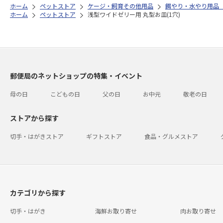
ホーム
ペットストア
ケージ・飼育その他用品
餌やり・水やり用品
ホーム
ペットストア
浅型ワイドゼリー用 丸型お皿(1穴)
郵便局のネットショップの特集・イベント
母の日
こどもの日
父の日
お中元
敬老の日
ストアから探す
切手・はがきストア
ギフトストア
食品・グルメストア
カテゴリから探す
切手・はがき
海鮮お取り寄せ
肉お取り寄せ