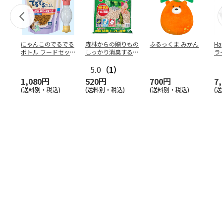
にゃんこのでるでる
森林からの贈りもの
ふるっくま みかん
Ha
ボトル フードセッ
しっかり消臭するひ
ラ
ト
のきの猫砂 7L
ー
5.0
（1）
1,080円
520円
700円
7
(送料別・税込)
(送料別・税込)
(送料別・税込)
(