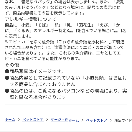
なお、「普通ゆうパック」の場合は表示しません。また、「夏期
のみチルドゆうパック」などとなる場合は、記号での表示はせ
ず、商品内容欄にその旨を表示しています。
アレルギー情報について
商品に「小麦」「そば」「卵」「乳」「落花生」「えび」「か
に」「くるみ」のアレルギー特定8品目を含んでいる場合に品目名
を表示します。
※エビ・カニを除く魚介類（これらの魚介類を原材料として製造
された加工品も含む）は、漁獲漁法によりエビ・カニが混じって
いる場合があります。 また、これらの魚介類は、エサとしてエ
ビ・カニを食べている可能性があります。
その他
商品写真はイメージです。
商品内容として記載されていない「小道具類」はお届け
する商品に含まれておりません。
商品の色は、ご覧になるパソコンなどの環境により、実
際と異なる場合があります。
ホーム
ペットストア
ケージ・飼育その他用品
餌やり・水やり用品（
ホーム
ペットストア
浅型ワイド