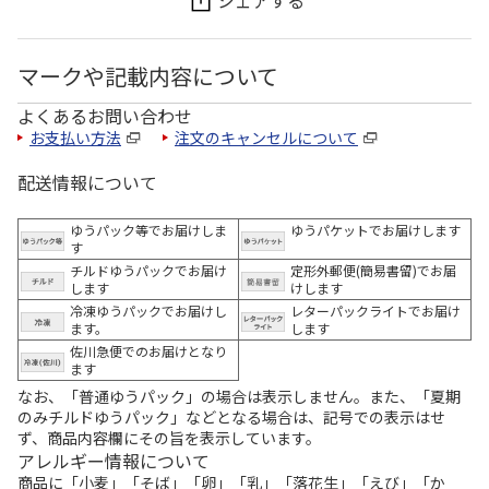
シェアする
マークや記載内容について
よくあるお問い合わせ
お支払い方法
注文のキャンセルについて
配送情報について
ゆうパック等でお届けしま
ゆうパケットでお届けします
す
チルドゆうパックでお届け
定形外郵便(簡易書留)でお届
します
けします
冷凍ゆうパックでお届けし
レターパックライトでお届け
ます。
します
佐川急便でのお届けとなり
ます
なお、「普通ゆうパック」の場合は表示しません。また、「夏期
のみチルドゆうパック」などとなる場合は、記号での表示はせ
ず、商品内容欄にその旨を表示しています。
アレルギー情報について
商品に「小麦」「そば」「卵」「乳」「落花生」「えび」「か