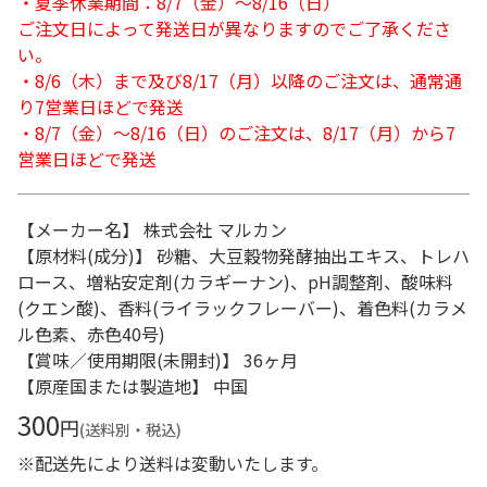
・夏季休業期間：8/7（金）～8/16（日）
ご注文日によって発送日が異なりますのでご了承くださ
い。
・8/6（木）まで及び8/17（月）以降のご注文は、通常通
り7営業日ほどで発送
・8/7（金）～8/16（日）のご注文は、8/17（月）から7
営業日ほどで発送
【メーカー名】 株式会社 マルカン
【原材料(成分)】 砂糖、大豆穀物発酵抽出エキス、トレハ
ロース、増粘安定剤(カラギーナン)、pH調整剤、酸味料
(クエン酸)、香料(ライラックフレーバー)、着色料(カラメ
ル色素、赤色40号)
【賞味／使用期限(未開封)】 36ヶ月
【原産国または製造地】 中国
300
円
(送料別・税込)
※配送先により送料は変動いたします。