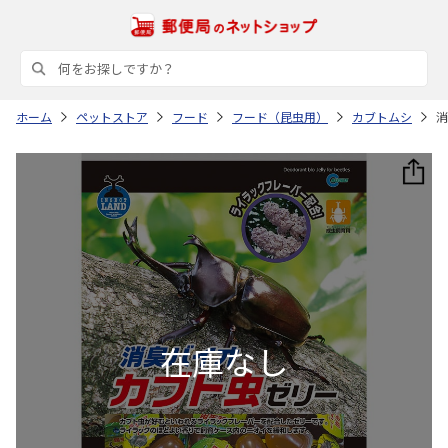
ホーム
ペットストア
フード
フード（昆虫用）
カブトムシ
消