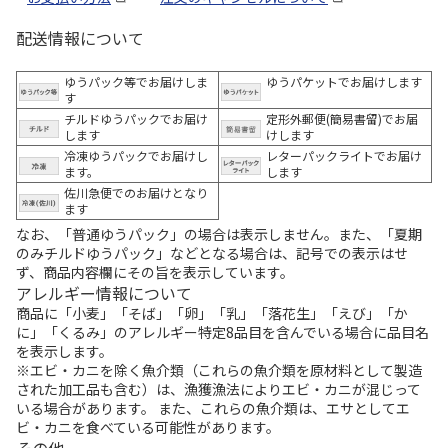
配送情報について
ゆうパック等でお届けしま
ゆうパケットでお届けします
す
チルドゆうパックでお届け
定形外郵便(簡易書留)でお届
します
けします
冷凍ゆうパックでお届けし
レターパックライトでお届け
ます。
します
佐川急便でのお届けとなり
ます
なお、「普通ゆうパック」の場合は表示しません。また、「夏期
のみチルドゆうパック」などとなる場合は、記号での表示はせ
ず、商品内容欄にその旨を表示しています。
アレルギー情報について
商品に「小麦」「そば」「卵」「乳」「落花生」「えび」「か
に」「くるみ」のアレルギー特定8品目を含んでいる場合に品目名
を表示します。
※エビ・カニを除く魚介類（これらの魚介類を原材料として製造
された加工品も含む）は、漁獲漁法によりエビ・カニが混じって
いる場合があります。 また、これらの魚介類は、エサとしてエ
ビ・カニを食べている可能性があります。