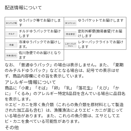
配送情報について
ゆうパック等でお届けしま
ゆうパケットでお届けします
す
チルドゆうパックでお届け
定形外郵便(簡易書留)でお届
します
けします
冷凍ゆうパックでお届けし
レターパックライトでお届け
ます。
します
佐川急便でのお届けとなり
ます
なお、「普通ゆうパック」の場合は表示しません。また、「夏期
のみチルドゆうパック」などとなる場合は、記号での表示はせ
ず、商品内容欄にその旨を表示しています。
アレルギー情報について
商品に「小麦」「そば」「卵」「乳」「落花生」「えび」「か
に」「くるみ」のアレルギー特定8品目を含んでいる場合に品目名
を表示します。
※エビ・カニを除く魚介類（これらの魚介類を原材料として製造
された加工品も含む）は、漁獲漁法によりエビ・カニが混じって
いる場合があります。 また、これらの魚介類は、エサとしてエ
ビ・カニを食べている可能性があります。
その他