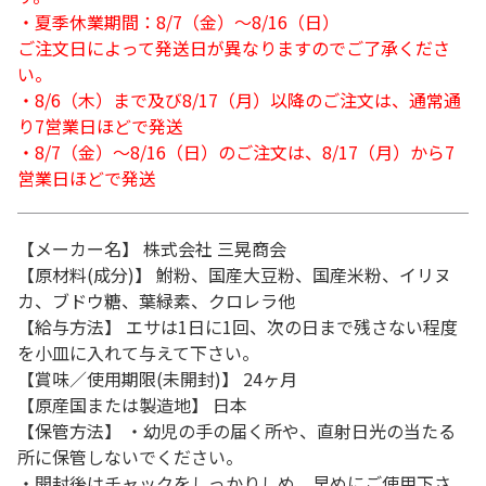
・夏季休業期間：8/7（金）～8/16（日）
ご注文日によって発送日が異なりますのでご了承くださ
い。
・8/6（木）まで及び8/17（月）以降のご注文は、通常通
り7営業日ほどで発送
・8/7（金）～8/16（日）のご注文は、8/17（月）から7
営業日ほどで発送
【メーカー名】 株式会社 三晃商会
【原材料(成分)】 鮒粉、国産大豆粉、国産米粉、イリヌ
カ、ブドウ糖、葉緑素、クロレラ他
【給与方法】 エサは1日に1回、次の日まで残さない程度
を小皿に入れて与えて下さい。
【賞味／使用期限(未開封)】 24ヶ月
【原産国または製造地】 日本
【保管方法】 ・幼児の手の届く所や、直射日光の当たる
所に保管しないでください。
・開封後はチャックをしっかりしめ、早めにご使用下さ