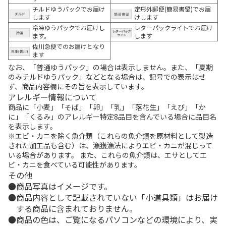
チルドゆうパックでお届け
定形外郵便(簡易書留)でお届
します
けします
冷凍ゆうパックでお届けし
レターパックライトでお届け
ます。
します
佐川急便でのお届けとなり
ます
なお、「普通ゆうパック」の場合は表示しません。また、「夏期
のみチルドゆうパック」などとなる場合は、記号での表示はせ
ず、商品内容欄にその旨を表示しています。
アレルギー情報について
商品に「小麦」「そば」「卵」「乳」「落花生」「えび」「か
に」「くるみ」のアレルギー特定8品目を含んでいる場合に品目名
を表示します。
※エビ・カニを除く魚介類（これらの魚介類を原材料として製造
された加工品も含む）は、漁獲漁法によりエビ・カニが混じって
いる場合があります。 また、これらの魚介類は、エサとしてエ
ビ・カニを食べている可能性があります。
その他
商品写真はイメージです。
商品内容として記載されていない「小道具類」はお届け
する商品に含まれておりません。
商品の色は、ご覧になるパソコンなどの環境により、実