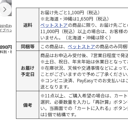
お届け先ごと1,100円（税込）
※北海道・沖縄は1,650円（税込）
送料
ペットストア
の商品に限り、お届け先ごと
ppyDays 2wayド
獣医師開発 ニオイ
デオトイレ 飛び散
無添加良品 
イブベッド グレ
をとる砂専用 猫ト
らない消臭・抗菌サ
ムデンタルコ
11,000円（税込）以上の場合は、お客様
イレ ナチュラルグ
ンド 4L
ぐるぐるボー
いません。（北海道・沖縄は除く）
レー
…
同梱等
この商品は、
ペットストア
の商品のみ同梱
,890円
1,550円
1,320円
470円
送料別・税込)
(送料別・税込)
(送料別・税込)
(送料別・税込
商品はお申込み受付後、7営業日程度で発
※土日、祝日、年末年始は休業日となって
お届け
※在庫状況、天候や交通事情などによって
予定日
ことがございますので予めご了承ください
※コンビニ決済、PayEasyでのお支払い
送となります。
※11点以上、ご購入希望の場合は、カート
選択、必要数量を入力し「再計算」ボタン
備考
い。当画面での「カートに入れる」ボタン
は1個で結構です。