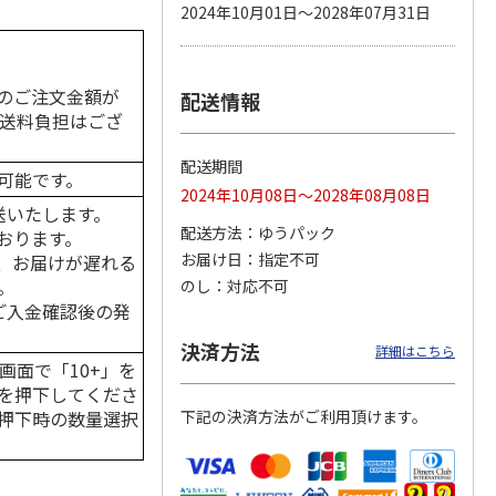
2024年10月01日～2028年07月31日
のご注文金額が
配送情報
カムカ
銀のスプーン パウ
ペット線香 虹のか
CIAO 香り立つクラ
ーン
チ 健康に育つ子ね
なた フルーティフ
ンキー ちゅ～る和
の送料負担はござ
ン型 S
こ用 まぐろ・かつ
ローラルの香り
えBOX とりささ
…
おに
…
配送期間
可能です。
120円
590円
380円
2024年10月08日～2028年08月08日
)
(送料別・税込)
(送料別・税込)
(送料別・税込)
送いたします。
配送方法
ゆうパック
おります。
お届け日
指定不可
、お届けが遅れる
。
のし
対応不可
はご入金確認後の発
決済方法
詳細はこちら
画面で「10+」を
を押下してくださ
押下時の数量選択
下記の決済方法がご利用頂けます。