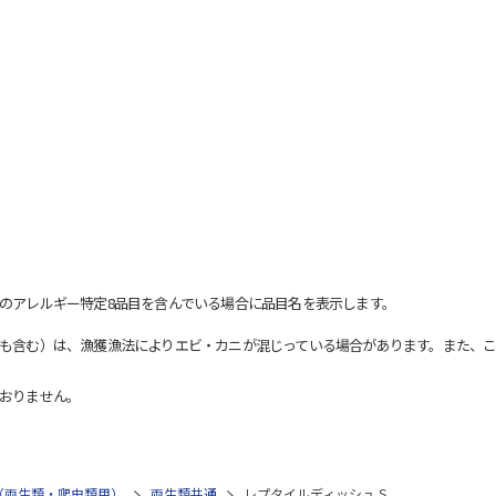
のアレルギー特定8品目を含んでいる場合に品目名を表示します。
も含む）は、漁獲漁法によりエビ・カニが混じっている場合があります。また、こ
おりません。
（両生類・爬虫類用）
両生類共通
レプタイルディッシュ S