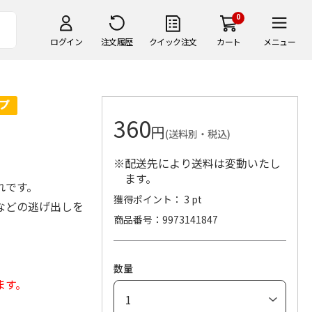
0
ログイン
注文履歴
クイック注文
カート
メニュー
360
円
(送料別・税込)
※配送先により送料は変動いたし
ます。
れです。
獲得ポイント： 3 pt
などの逃げ出しを
商品番号
9973141847
数量
ます。