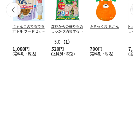
にゃんこのでるでる
森林からの贈りもの
ふるっくま みかん
Ha
ボトル フードセッ
しっかり消臭するひ
ラ
ト
のきの猫砂 7L
ー
5.0
（1）
1,080円
520円
700円
7
(送料別・税込)
(送料別・税込)
(送料別・税込)
(