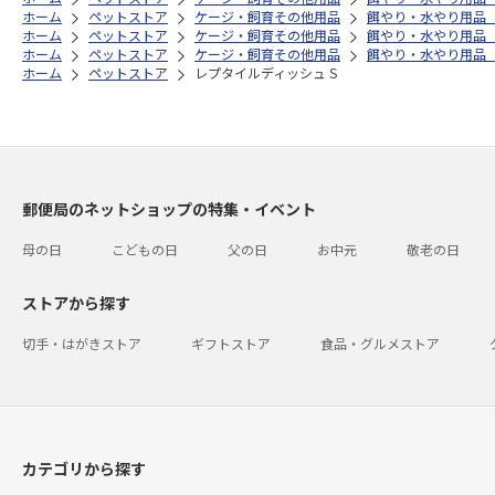
ホーム
ペットストア
ケージ・飼育その他用品
餌やり・水やり用品
ホーム
ペットストア
ケージ・飼育その他用品
餌やり・水やり用品
ホーム
ペットストア
ケージ・飼育その他用品
餌やり・水やり用品
ホーム
ペットストア
レプタイルディッシュ S
郵便局のネットショップの特集・イベント
母の日
こどもの日
父の日
お中元
敬老の日
ストアから探す
切手・はがきストア
ギフトストア
食品・グルメストア
カテゴリから探す