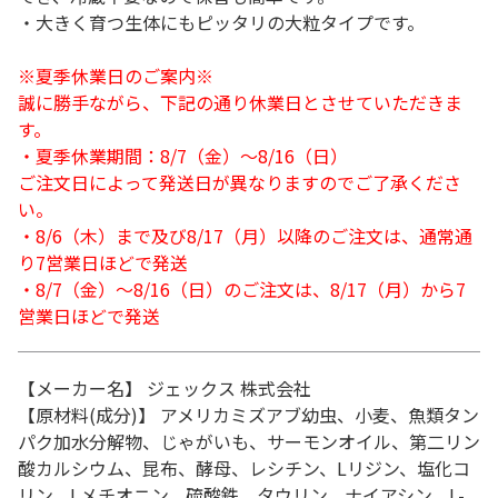
・大きく育つ生体にもピッタリの大粒タイプです。
※夏季休業日のご案内※
誠に勝手ながら、下記の通り休業日とさせていただきま
す。
・夏季休業期間：8/7（金）～8/16（日）
ご注文日によって発送日が異なりますのでご了承くださ
い。
・8/6（木）まで及び8/17（月）以降のご注文は、通常通
り7営業日ほどで発送
・8/7（金）～8/16（日）のご注文は、8/17（月）から7
営業日ほどで発送
【メーカー名】 ジェックス 株式会社
【原材料(成分)】 アメリカミズアブ幼虫、小麦、魚類タン
パク加水分解物、じゃがいも、サーモンオイル、第二リン
酸カルシウム、昆布、酵母、レシチン、Lリジン、塩化コ
リン、Lメチオニン、硫酸鉄、タウリン、ナイアシン、L-