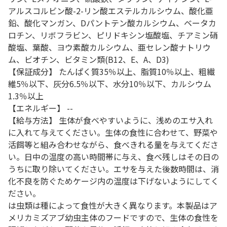
アルスコルビン酸-2-リン酸エステルカルシウム、酸化亜
鉛、酸化マンガン、Dパントテン酸カルシウム、ベータカ
ロチン、リボフラビン、ピリドキシン塩酸塩、チアミン硝
酸塩、葉酸、ヨウ素酸カルシウム、亜セレン酸ナトリウ
ム、ビオチン、ビタミン類(B12、E、A、D3)
【保証成分】 たんぱく質35％以上、脂質10％以上、粗繊
維5％以下、灰分6.5％以下、水分10％以下、カルシウム
1.3％以上
【エネルギー】 --
【給与方法】 生体が食べやすいように、浅めのエサ入れ
に入れて与えてください。生体の食性に合わせて、野菜や
活餌等と組み合わせながら、食べきれる量を与えてくださ
い。日中の温度の高い時間帯に与え、食べ残しはその日の
うちに取り除いてください。エサを与えた後数時間は、消
化不良を防ぐためケージ内の温度は下げないようにしてく
ださい。
は虫類は種によって食性が大きく異なります。本製品はア
メリカミズアブ幼虫主体のフードですので、生体の食性を