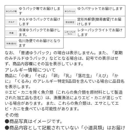
ゆうパック等でお届けしま
ゆうパケットでお届けします
す
チルドゆうパックでお届け
定形外郵便(簡易書留)でお届
します
けします
冷凍ゆうパックでお届けし
レターパックライトでお届け
ます。
します
佐川急便でのお届けとなり
ます
なお、「普通ゆうパック」の場合は表示しません。また、「夏期
のみチルドゆうパック」などとなる場合は、記号での表示はせ
ず、商品内容欄にその旨を表示しています。
アレルギー情報について
商品に「小麦」「そば」「卵」「乳」「落花生」「えび」「か
に」「くるみ」のアレルギー特定8品目を含んでいる場合に品目名
を表示します。
※エビ・カニを除く魚介類（これらの魚介類を原材料として製造
された加工品も含む）は、漁獲漁法によりエビ・カニが混じって
いる場合があります。 また、これらの魚介類は、エサとしてエ
ビ・カニを食べている可能性があります。
その他
商品写真はイメージです。
商品内容として記載されていない「小道具類」はお届け