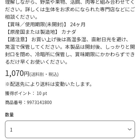
理解しながら、野菜や果物、活餌、肉等と組み合わせてく
ださい。詳しくは生体をお求めになられた専門店などにご
相談ください。
【賞味／使用期限(未開封)】 24ヶ月
【原産国または製造地】 カナダ
【諸注意】 お買い上げ後は高温多湿、直射日光を避け、
常温で保管してください。本製品は開封後、しっかりと開
封口を閉め、冷暗所に保管し、賞味期限にかかわらずでき
るだけ早くお使いください。
1,070
円
(送料別・税込)
※配送先により送料は変動いたします。
獲得ポイント： 10 pt
商品番号
9973141800
数量
1