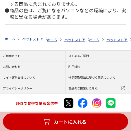
する商品に含まれておりません。
商品の色は、ご覧になるパソコンなどの環境により、実
際と異なる場合があります。
ホーム
ペットストア
フード
フード（爬虫類・両生類用）
カメ
ホーム
ペットストア
ホーム
フード
ペットストア
フード（爬虫
ご利用ガイド
よくあるご質問
お問い合わせ
利用規約
サイト運営会社について
特定商取引法に基づく表記について
プライバシーポリシー
商品のご提案はこちら
SNSでお得な情報発信中
カートに入れる
Copyright (C) JAPAN POST Co.,Ltd. All Rights Reserved.