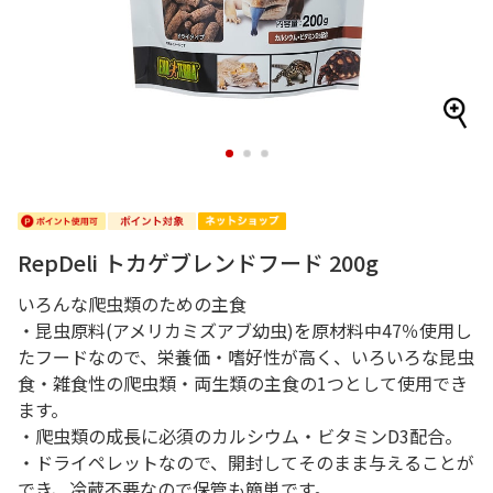
1
2
3
RepDeli トカゲブレンドフード 200g
いろんな爬虫類のための主食
・昆虫原料(アメリカミズアブ幼虫)を原材料中47％使用し
たフードなので、栄養価・嗜好性が高く、いろいろな昆虫
食・雑食性の爬虫類・両生類の主食の1つとして使用でき
ます。
・爬虫類の成長に必須のカルシウム・ビタミンD3配合。
・ドライペレットなので、開封してそのまま与えることが
でき、冷蔵不要なので保管も簡単です。