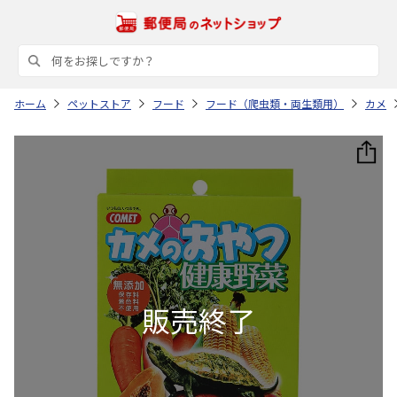
ホーム
ペットストア
フード
フード（爬虫類・両生類用）
カメ