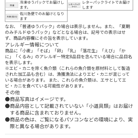
冷凍ゆうパックでお届けし
レターパックライトでお届け
ます。
します
佐川急便でのお届けとなり
ます
なお、「普通ゆうパック」の場合は表示しません。また、「夏期
のみチルドゆうパック」などとなる場合は、記号での表示はせ
ず、商品内容欄にその旨を表示しています。
アレルギー情報について
商品に「小麦」「そば」「卵」「乳」「落花生」「えび」「か
に」「くるみ」のアレルギー特定8品目を含んでいる場合に品目名
を表示します。
※エビ・カニを除く魚介類（これらの魚介類を原材料として製造
された加工品も含む）は、漁獲漁法によりエビ・カニが混じって
いる場合があります。 また、これらの魚介類は、エサとしてエ
ビ・カニを食べている可能性があります。
その他
商品写真はイメージです。
商品内容として記載されていない「小道具類」はお届け
する商品に含まれておりません。
商品の色は、ご覧になるパソコンなどの環境により、実
際と異なる場合があります。