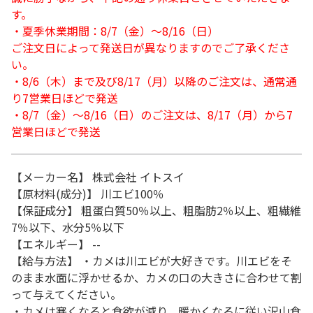
す。
・夏季休業期間：8/7（金）～8/16（日）
ご注文日によって発送日が異なりますのでご了承くださ
い。
・8/6（木）まで及び8/17（月）以降のご注文は、通常通
り7営業日ほどで発送
・8/7（金）～8/16（日）のご注文は、8/17（月）から7
営業日ほどで発送
【メーカー名】 株式会社 イトスイ
【原材料(成分)】 川エビ100％
【保証成分】 粗蛋白質50％以上、粗脂肪2％以上、粗繊維
7％以下、水分5％以下
【エネルギー】 --
【給与方法】 ・カメは川エビが大好きです。川エビをそ
のまま水面に浮かせるか、カメの口の大きさに合わせて割
って与えてください。
・カメは寒くなると食欲が減り、暖かくなるに従い沢山食