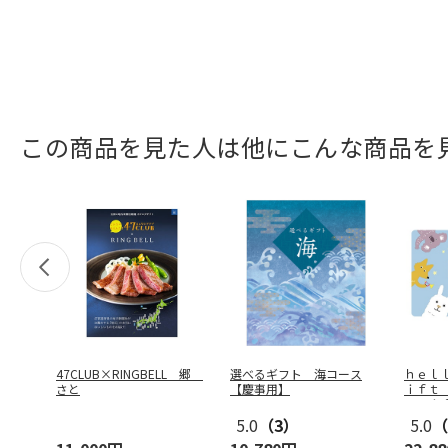
この商品を見た人は他にこんな商品を
47CLUB×RINGBELL 郷
選べるギフト 海コース
ｈｅｌ
さと
【慶事用】
ｉｆｔ
－Ｇｉ
5.0
（3）
5.0
（