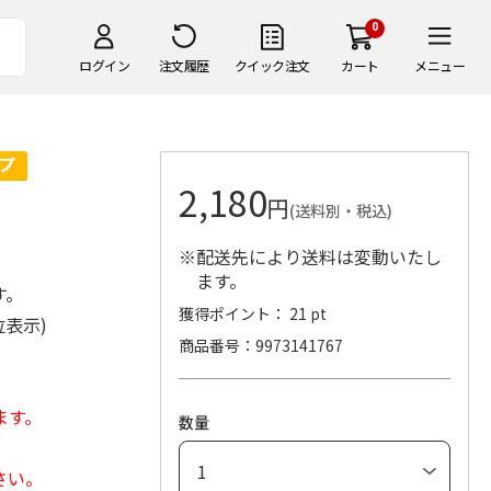
0
ログイン
注文履歴
クイック注文
カート
メニュー
2,180
円
(送料別・税込)
※配送先により送料は変動いたし
ます。
す。
獲得ポイント： 21 pt
位表示)
商品番号
9973141767
ます。
数量
さい。