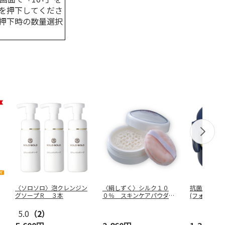
を押下してくださ
押下時の数量選択
〈ソロソロ〉泡クレンジン
〈絹しずく〉シルク１０
抗菌丸型ラン
グソープＲ ３本
０％ スキンケアパウダー
(フォーク付
２
O
…
5.0
（2）