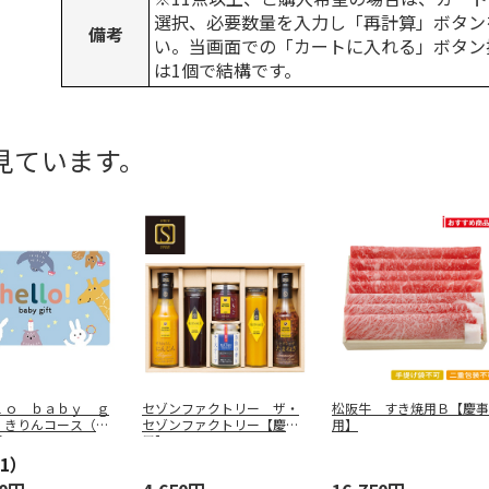
選択、必要数量を入力し「再計算」ボタン
備考
い。当画面での「カートに入れる」ボタン
は1個で結構です。
見ています。
ｌｏ ｂａｂｙ ｇ
セゾンファクトリー ザ・
松阪牛 すき焼用Ｂ【慶事
 きりんコース（ｅ
セゾンファクトリー【慶事
用】
ｆｔ
…
用】
1）