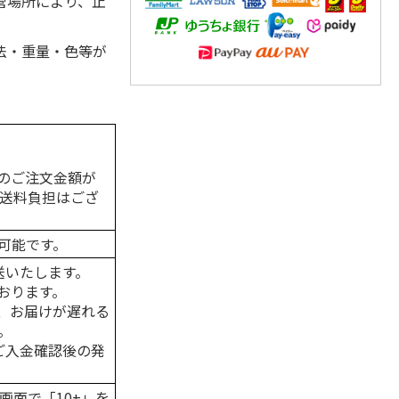
管場所により、止
法・重量・色等が
のご注文金額が
の送料負担はござ
可能です。
送いたします。
おります。
、お届けが遅れる
。
はご入金確認後の発
画面で「10+」を