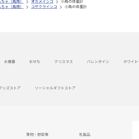
もちゃ（鳥用）
オカメインコ
小鳥の体重計
もちゃ（鳥用）
コザクラインコ
小鳥の体重計
お歳暮
おせち
クリスマス
バレンタイン
ホワイト
グッズストア
ソーシャルギフトストア
果物・野菜等
乳製品