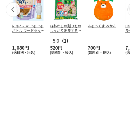
にゃんこのでるでる
森林からの贈りもの
ふるっくま みかん
Ha
ボトル フードセッ
しっかり消臭するひ
ラ
ト
のきの猫砂 7L
ー
5.0
（1）
1,080円
520円
700円
7
(送料別・税込)
(送料別・税込)
(送料別・税込)
(