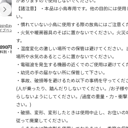
がありますので使用しないでください。
【諸注意】 ・本品は小鳥専用です。他の目的には使用
い。
・慣れていない小鳥に使用する際の放鳥にはご注意く
ppyDays 2wayド
獣医師開発 ニオイ
デオトイレ 飛び散
無添加良品 
イブベッド グレ
をとる砂専用 猫ト
らない消臭・抗菌サ
ムデンタルコ
・火気や暖房器具のそばに置かないでください。火災
イレ ナチュラルグ
ンド 4L
ぐるぐるボー
レー
…
す。
,890円
1,550円
1,320円
470円
・温度変化の激しい場所での保管は避けてください。
送料別・税込)
(送料別・税込)
(送料別・税込)
(送料別・税込
場所や水気のあるところに置かないでください。
・電磁波を発生する機器の近くでのご使用は避けてく
・幼児の手の届かない所に保管して下さい。
・事故、破損等を避けるため以下の事柄を守ってくだ
(人が乗ったり、踏んだりしないでください。/お子様
らしないようにしてください。/過度の重量・力・衝
さい。)
・破損、変形、変形したときは使用中止し、お住いの
従って廃棄してください。