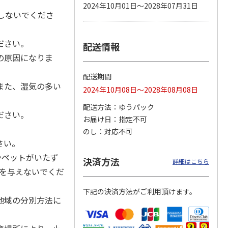
2024年10月01日～2028年07月31日
しないでくださ
ださい。
配送情報
カムカ
銀のスプーン パウ
ペット線香 虹のか
CIAO 香り立つクラ
ーン
チ 健康に育つ子ね
なた フルーティフ
ンキー ちゅ～る和
の原因になりま
ン型 S
こ用 まぐろ・かつ
ローラルの香り
えBOX とりささ
…
おに
…
配送期間
120円
590円
380円
また、湿気の多い
2024年10月08日～2028年08月08日
)
(送料別・税込)
(送料別・税込)
(送料別・税込)
配送方法
ゆうパック
ださい。
お届け日
指定不可
のし
対応不可
さい。
やペットがいたず
決済方法
詳細はこちら
撃を与えないでくだ
下記の決済方法がご利用頂けます。
地域の分別方法に