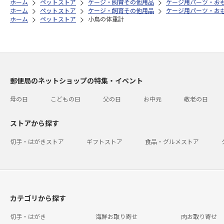
ホーム
ペットストア
ケージ・飼育その他用品
ケージ用パーツ・お
ホーム
ペットストア
ケージ・飼育その他用品
ケージ用パーツ・お
ホーム
ペットストア
小鳥の体重計
郵便局のネットショップの特集・イベント
母の日
こどもの日
父の日
お中元
敬老の日
ストアから探す
切手・はがきストア
ギフトストア
食品・グルメストア
カテゴリから探す
切手・はがき
海鮮お取り寄せ
肉お取り寄せ