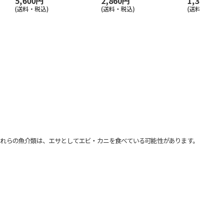
5,600円
2,860円
1,320円
(送料・税込)
(送料・税込)
(送料別・税込
れらの魚介類は、エサとしてエビ・カニを食べている可能性があります。