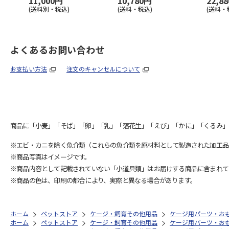
11,000円
10,780円
22,8
(送料別・税込)
(送料・税込)
(送料・
よくあるお問い合わせ
お支払い方法
注文のキャンセルについて
商品に「小麦」「そば」「卵」「乳」「落花生」「えび」「かに」「くるみ」
※エビ・カニを除く魚介類（これらの魚介類を原材料として製造された加工品
※商品写真はイメージです。
※商品内容として記載されていない「小道具類」はお届けする商品に含まれて
※商品の色は、印刷の都合により、実際と異なる場合があります。
ホーム
ペットストア
ケージ・飼育その他用品
ケージ用パーツ・お
ホーム
ペットストア
ケージ・飼育その他用品
ケージ用パーツ・お