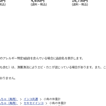
80円
4,650円
16,750円
税込)
(送料・税込)
(送料・税込)
のアレルギー特定8品目を含んでいる場合に品目名を表示します。
も含む）は、漁獲漁法によりエビ・カニが混じっている場合があります。また、こ
おりません。
もちゃ（鳥用）
インコ共通
小鳥の体重計
もちゃ（鳥用）
セキセイインコ
小鳥の体重計