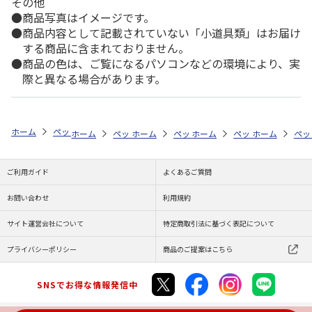
その他
商品写真はイメージです。
商品内容として記載されていない「小道具類」はお届け
する商品に含まれておりません。
商品の色は、ご覧になるパソコンなどの環境により、実
際と異なる場合があります。
ホーム
ペットストア
ケージ・飼育その他用品
ケージ用パーツ・おも
ホーム
ペットストア
ホーム
ペットストア
ケージ・飼育その他用品
ホーム
ペットストア
ケージ・飼育その
ホーム
ケー
ペッ
ケ
ご利用ガイド
よくあるご質問
お問い合わせ
利用規約
サイト運営会社について
特定商取引法に基づく表記について
プライバシーポリシー
商品のご提案はこちら
SNSでお得な情報発信中