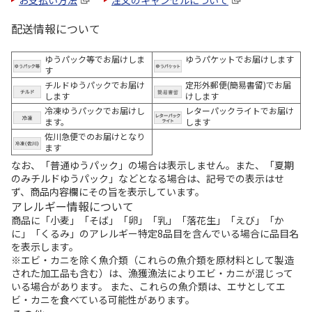
お支払い方法
注文のキャンセルについて
配送情報について
ゆうパック等でお届けしま
ゆうパケットでお届けします
す
チルドゆうパックでお届け
定形外郵便(簡易書留)でお届
します
けします
冷凍ゆうパックでお届けし
レターパックライトでお届け
ます。
します
佐川急便でのお届けとなり
ます
なお、「普通ゆうパック」の場合は表示しません。また、「夏期
のみチルドゆうパック」などとなる場合は、記号での表示はせ
ず、商品内容欄にその旨を表示しています。
アレルギー情報について
商品に「小麦」「そば」「卵」「乳」「落花生」「えび」「か
に」「くるみ」のアレルギー特定8品目を含んでいる場合に品目名
を表示します。
※エビ・カニを除く魚介類（これらの魚介類を原材料として製造
された加工品も含む）は、漁獲漁法によりエビ・カニが混じって
いる場合があります。 また、これらの魚介類は、エサとしてエ
ビ・カニを食べている可能性があります。