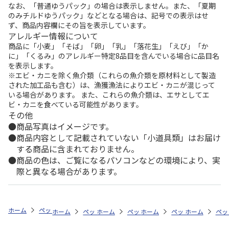
なお、「普通ゆうパック」の場合は表示しません。また、「夏期
のみチルドゆうパック」などとなる場合は、記号での表示はせ
ず、商品内容欄にその旨を表示しています。
アレルギー情報について
商品に「小麦」「そば」「卵」「乳」「落花生」「えび」「か
に」「くるみ」のアレルギー特定8品目を含んでいる場合に品目名
を表示します。
※エビ・カニを除く魚介類（これらの魚介類を原材料として製造
された加工品も含む）は、漁獲漁法によりエビ・カニが混じって
いる場合があります。 また、これらの魚介類は、エサとしてエ
ビ・カニを食べている可能性があります。
その他
商品写真はイメージです。
商品内容として記載されていない「小道具類」はお届け
する商品に含まれておりません。
商品の色は、ご覧になるパソコンなどの環境により、実
際と異なる場合があります。
ホーム
ペットストア
ケージ・飼育その他用品
ケージ用パーツ・おも
ホーム
ペットストア
ホーム
ペットストア
ケージ・飼育その他用品
ホーム
ペットストア
ケージ・飼育その
ホーム
ケー
ペッ
ケ