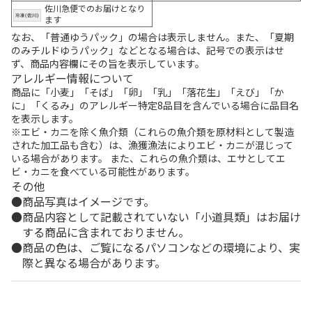
佐川急便でのお届けとなり
ます
なお、「普通ゆうパック」の場合は表示しません。また、「夏期
のみチルドゆうパック」などとなる場合は、記号での表示はせ
ず、商品内容欄にその旨を表示しています。
アレルギー情報について
商品に「小麦」「そば」「卵」「乳」「落花生」「えび」「か
に」「くるみ」のアレルギー特定8品目を含んでいる場合に品目名
を表示します。
※エビ・カニを除く魚介類（これらの魚介類を原材料として製造
された加工品も含む）は、漁獲漁法によりエビ・カニが混じって
いる場合があります。 また、これらの魚介類は、エサとしてエ
ビ・カニを食べている可能性があります。
その他
商品写真はイメージです。
商品内容として記載されていない「小道具類」はお届け
する商品に含まれておりません。
商品の色は、ご覧になるパソコンなどの環境により、実
際と異なる場合があります。