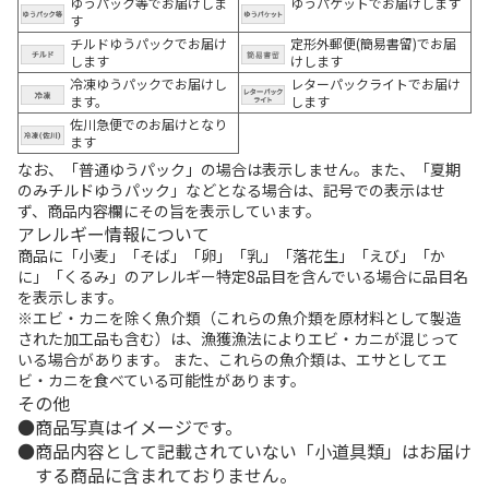
ゆうパック等でお届けしま
ゆうパケットでお届けします
す
チルドゆうパックでお届け
定形外郵便(簡易書留)でお届
します
けします
冷凍ゆうパックでお届けし
レターパックライトでお届け
ます。
します
佐川急便でのお届けとなり
ます
なお、「普通ゆうパック」の場合は表示しません。また、「夏期
のみチルドゆうパック」などとなる場合は、記号での表示はせ
ず、商品内容欄にその旨を表示しています。
アレルギー情報について
商品に「小麦」「そば」「卵」「乳」「落花生」「えび」「か
に」「くるみ」のアレルギー特定8品目を含んでいる場合に品目名
を表示します。
※エビ・カニを除く魚介類（これらの魚介類を原材料として製造
された加工品も含む）は、漁獲漁法によりエビ・カニが混じって
いる場合があります。 また、これらの魚介類は、エサとしてエ
ビ・カニを食べている可能性があります。
その他
商品写真はイメージです。
商品内容として記載されていない「小道具類」はお届け
する商品に含まれておりません。