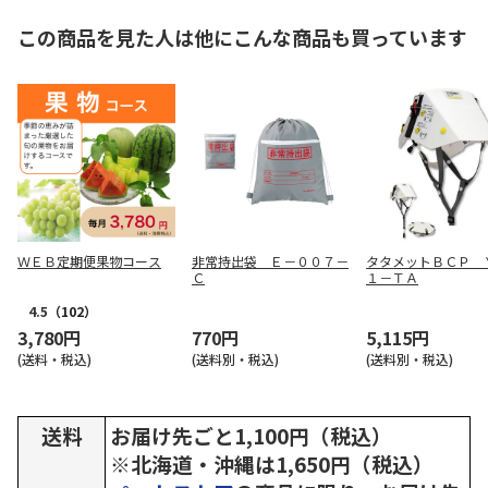
この商品を見た人は他にこんな商品も買っています
ＷＥＢ定期便果物コース
非常持出袋 Ｅ－００７－
タタメットＢＣＰ 
Ｃ
１－ＴＡ
4.5
（102）
3,780円
770円
5,115円
(送料・税込)
(送料別・税込)
(送料別・税込)
送料
お届け先ごと1,100円（税込）
※北海道・沖縄は1,650円（税込）