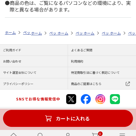
商品の色は、ご覧になるパソコンなどの環境により、実
際と異なる場合があります。
ホーム
ペットストア
ケージ・飼育その他用品
ケージ用パーツ・おも
ホーム
ペットストア
ホーム
ペットストア
ケージ・飼育その他用品
ホーム
ペットストア
ケージ・飼育その
ホーム
ケー
ペッ
ケ
ご利用ガイド
よくあるご質問
お問い合わせ
利用規約
サイト運営会社について
特定商取引法に基づく表記について
プライバシーポリシー
商品のご提案はこちら
SNSでお得な情報発信中
カートに入れる
Copyright (C) JAPAN POST Co.,Ltd. All Rights Reserved.
0