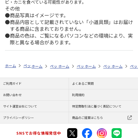
ビ・カニを食べている可能性があります。
その他
商品写真はイメージです。
商品内容として記載されていない「小道具類」はお届け
する商品に含まれておりません。
商品の色は、ご覧になるパソコンなどの環境により、実
際と異なる場合があります。
ホーム
ペットストア
ケージ・飼育その他用品
ケージ用パーツ・おも
ホーム
ペットストア
ホーム
ペットストア
ケージ・飼育その他用品
ホーム
ペットストア
ケージ・飼育その
ホーム
ケー
ペッ
ケ
ご利用ガイド
よくあるご質問
お問い合わせ
利用規約
サイト運営会社について
特定商取引法に基づく表記について
プライバシーポリシー
商品のご提案はこちら
SNSでお得な情報発信中