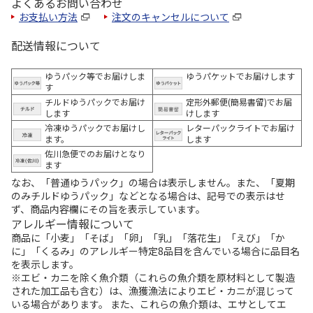
よくあるお問い合わせ
お支払い方法
注文のキャンセルについて
配送情報について
ゆうパック等でお届けしま
ゆうパケットでお届けします
す
チルドゆうパックでお届け
定形外郵便(簡易書留)でお届
します
けします
冷凍ゆうパックでお届けし
レターパックライトでお届け
ます。
します
佐川急便でのお届けとなり
ます
なお、「普通ゆうパック」の場合は表示しません。また、「夏期
のみチルドゆうパック」などとなる場合は、記号での表示はせ
ず、商品内容欄にその旨を表示しています。
アレルギー情報について
商品に「小麦」「そば」「卵」「乳」「落花生」「えび」「か
に」「くるみ」のアレルギー特定8品目を含んでいる場合に品目名
を表示します。
※エビ・カニを除く魚介類（これらの魚介類を原材料として製造
された加工品も含む）は、漁獲漁法によりエビ・カニが混じって
いる場合があります。 また、これらの魚介類は、エサとしてエ