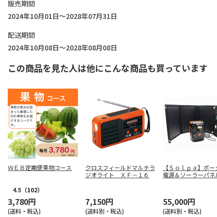
販売期間
2024年10月01日～2028年07月31日
配送期間
2024年10月08日～2028年08月08日
この商品を見た人は他にこんな商品も買っています
ＷＥＢ定期便果物コース
クロスフィールドマルチラ
【Ｓｏｌｐａ】ポー
ジオライト ＸＦ－１６
電源＆ソーラーパネ
ＰＢ－１２０ＳＳ
4.5
（102）
3,780円
7,150円
55,000円
(送料・税込)
(送料別・税込)
(送料別・税込)