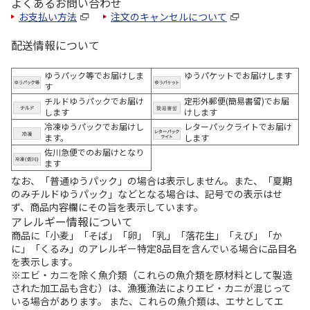
よくあるお問い合わせ
お支払い方法
注文のキャンセルについて
配送情報について
ゆうパック等でお届けしま
ゆうパケットでお届けします
す
チルドゆうパックでお届け
定形外郵便(簡易書留)でお届
します
けします
冷凍ゆうパックでお届けし
レターパックライトでお届け
ます。
します
佐川急便でのお届けとなり
ます
なお、「普通ゆうパック」の場合は表示しません。また、「夏期
のみチルドゆうパック」などとなる場合は、記号での表示はせ
ず、商品内容欄にその旨を表示しています。
アレルギー情報について
商品に「小麦」「そば」「卵」「乳」「落花生」「えび」「か
に」「くるみ」のアレルギー特定8品目を含んでいる場合に品目名
を表示します。
※エビ・カニを除く魚介類（これらの魚介類を原材料として製造
された加工品も含む）は、漁獲漁法によりエビ・カニが混じって
いる場合があります。 また、これらの魚介類は、エサとしてエ