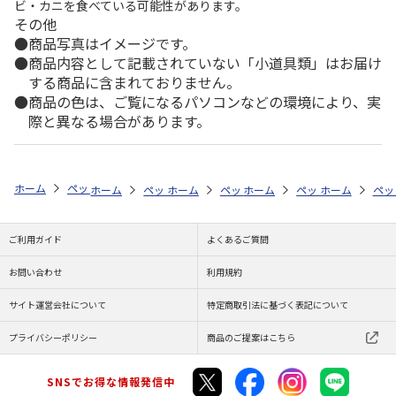
ビ・カニを食べている可能性があります。
その他
商品写真はイメージです。
商品内容として記載されていない「小道具類」はお届け
する商品に含まれておりません。
商品の色は、ご覧になるパソコンなどの環境により、実
際と異なる場合があります。
ホーム
ペットストア
ケージ・飼育その他用品
ケージ用パーツ・おも
ホーム
ペットストア
ホーム
ペットストア
ケージ・飼育その他用品
ホーム
ペットストア
ケージ・飼育その
ホーム
ケー
ペッ
ケ
ご利用ガイド
よくあるご質問
お問い合わせ
利用規約
サイト運営会社について
特定商取引法に基づく表記について
プライバシーポリシー
商品のご提案はこちら
SNSでお得な情報発信中