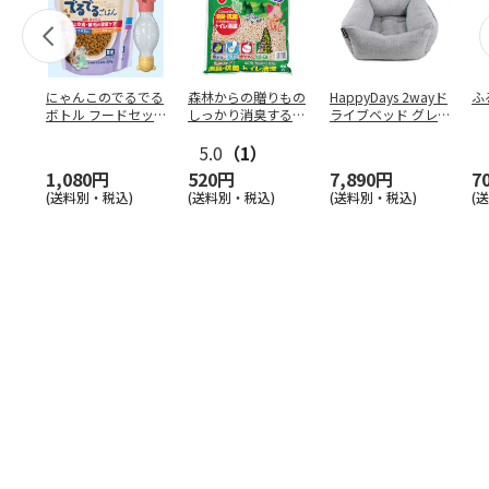
にゃんこのでるでる
森林からの贈りもの
HappyDays 2wayド
ふ
ボトル フードセッ
しっかり消臭するひ
ライブベッド グレ
ト
のきの猫砂 7L
ー
5.0
（1）
1,080円
520円
7,890円
7
(送料別・税込)
(送料別・税込)
(送料別・税込)
(