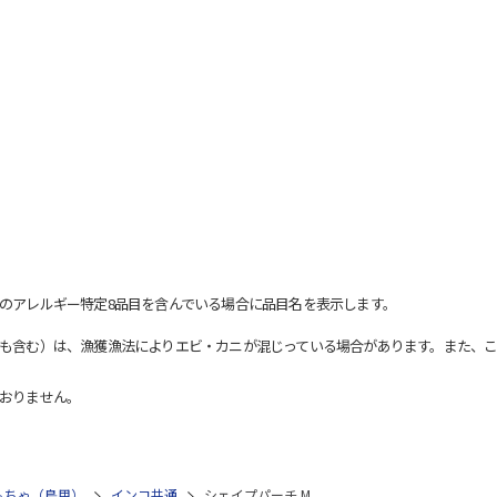
のアレルギー特定8品目を含んでいる場合に品目名を表示します。
も含む）は、漁獲漁法によりエビ・カニが混じっている場合があります。また、こ
おりません。
もちゃ（鳥用）
インコ共通
シェイプパーチ M