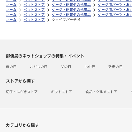
ホーム
ペットストア
ケージ・飼育その他用品
ケージ用パーツ・お
ホーム
ペットストア
ケージ・飼育その他用品
ケージ用パーツ・お
ホーム
ペットストア
ケージ・飼育その他用品
ケージ用パーツ・お
ホーム
ペットストア
シェイプパーチ M
郵便局のネットショップの特集・イベント
母の日
こどもの日
父の日
お中元
敬老の日
ストアから探す
切手・はがきストア
ギフトストア
食品・グルメストア
カテゴリから探す