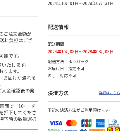
2024年10月01日～2028年07月31日
配送情報
カムカ
銀のスプーン パウ
ペット線香 虹のか
CIAO 香り立つクラ
ーン
チ 健康に育つ子ね
なた フルーティフ
ンキー ちゅ～る和
のご注文金額が
ン型 S
こ用 まぐろ・かつ
ローラルの香り
えBOX とりささ
…
の送料負担はござ
おに
…
配送期間
120円
590円
380円
2024年10月08日～2028年08月08日
)
(送料別・税込)
(送料別・税込)
(送料別・税込)
可能です。
配送方法
ゆうパック
送いたします。
お届け日
指定不可
おります。
のし
対応不可
、お届けが遅れる
。
はご入金確認後の発
決済方法
詳細はこちら
画面で「10+」を
下記の決済方法がご利用頂けます。
を押下してくださ
押下時の数量選択