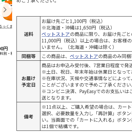
めご了承ください。
お届け先ごと1,100円（税込）
るっくま みかん
デオトイレ 飛び散
獣医師開発 ニオイ
無添加良品 
※北海道・沖縄は1,650円（税込）
らない消臭・抗菌サ
をとる砂専用 猫ト
ムデンタルコ
送料
ペットストア
の商品に限り、お届け先ごと
ンド 4L
イレ ナチュラルグ
ぐるぐるボー
11,000円（税込）以上の場合は、お客様
レー
…
いません。（北海道・沖縄は除く）
00円
1,320円
1,550円
470円
送料別・税込)
(送料別・税込)
(送料別・税込)
(送料別・税込
同梱等
この商品は、
ペットストア
の商品のみ同梱
商品はお申込み受付後、7営業日程度で発
※土日、祝日、年末年始は休業日となって
お届け
※在庫状況、天候や交通事情などによって
予定日
ことがございますので予めご了承ください
※コンビニ決済、PayEasyでのお支払い
送となります。
※11点以上、ご購入希望の場合は、カート
選択、必要数量を入力し「再計算」ボタン
備考
い。当画面での「カートに入れる」ボタン
は1個で結構です。