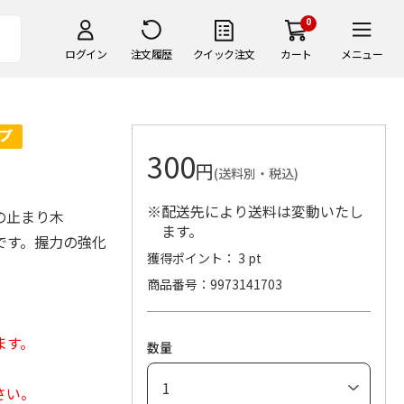
0
ログイン
注文履歴
クイック注文
カート
メニュー
300
円
(送料別・税込)
※配送先により送料は変動いたし
の止まり木
ます。
です。握力の強化
獲得ポイント： 3 pt
。
商品番号
9973141703
ます。
数量
さい。