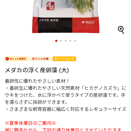
1
2
3
4
5
メダカの浮く産卵藻 (大)
着卵性に優れたやさしい素材！
・着卵生に優れたやさしい天然素材「ヒカゲノカズラ」に
ウキをつけた、水に浮かべて使うタイプの産卵藻です。手
を濡らさずに採卵ができます。
・さまざまな飼育容器に幅広く対応するレギュラーサイズ
※夏季休業日のご案内※
誠に勝手ながら、下記の通り休業日とさせていただきま