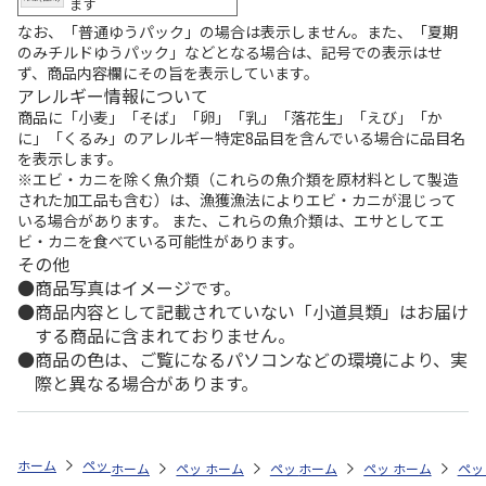
ます
なお、「普通ゆうパック」の場合は表示しません。また、「夏期
のみチルドゆうパック」などとなる場合は、記号での表示はせ
ず、商品内容欄にその旨を表示しています。
アレルギー情報について
商品に「小麦」「そば」「卵」「乳」「落花生」「えび」「か
に」「くるみ」のアレルギー特定8品目を含んでいる場合に品目名
を表示します。
※エビ・カニを除く魚介類（これらの魚介類を原材料として製造
された加工品も含む）は、漁獲漁法によりエビ・カニが混じって
いる場合があります。 また、これらの魚介類は、エサとしてエ
ビ・カニを食べている可能性があります。
その他
商品写真はイメージです。
商品内容として記載されていない「小道具類」はお届け
する商品に含まれておりません。
商品の色は、ご覧になるパソコンなどの環境により、実
際と異なる場合があります。
ホーム
ペットストア
ケージ・飼育その他用品
水槽用品その他（魚類
ホーム
ペットストア
ホーム
ペットストア
ケージ・飼育その他用品
ホーム
ペットストア
ケージ・飼育その
ホーム
水槽
ペッ
ケ