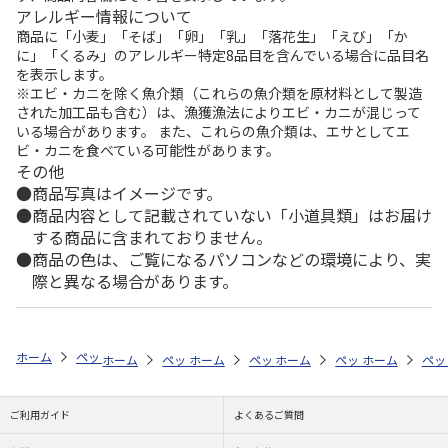
アレルギー情報について
商品に「小麦」「そば」「卵」「乳」「落花生」「えび」「か
に」「くるみ」のアレルギー特定8品目を含んでいる場合に品目名
を表示します。
※エビ・カニを除く魚介類（これらの魚介類を原材料として製造
された加工品も含む）は、漁獲漁法によりエビ・カニが混じって
いる場合があります。 また、これらの魚介類は、エサとしてエ
ビ・カニを食べている可能性があります。
その他
商品写真はイメージです。
商品内容として記載されていない「小道具類」はお届け
する商品に含まれておりません。
商品の色は、ご覧になるパソコンなどの環境により、実
際と異なる場合があります。
ホーム
ペットストア
ケージ・飼育その他用品
水槽用品その他（魚類
ホーム
ペットストア
ホーム
ペットストア
ケージ・飼育その他用品
ホーム
ペットストア
ケージ・飼育その
ホーム
水槽
ペッ
ケ
ご利用ガイド
よくあるご質問