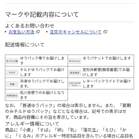
マークや記載内容について
よくあるお問い合わせ
お支払い方法
注文のキャンセルについて
配送情報について
ゆうパック等でお届けしま
ゆうパケットでお届けします
す
チルドゆうパックでお届け
定形外郵便(簡易書留)でお届
します
けします
冷凍ゆうパックでお届けし
レターパックライトでお届け
ます。
します
佐川急便でのお届けとなり
ます
なお、「普通ゆうパック」の場合は表示しません。また、「夏期
のみチルドゆうパック」などとなる場合は、記号での表示はせ
ず、商品内容欄にその旨を表示しています。
アレルギー情報について
商品に「小麦」「そば」「卵」「乳」「落花生」「えび」「か
に」「くるみ」のアレルギー特定8品目を含んでいる場合に品目名