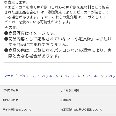
を表示します。
※エビ・カニを除く魚介類（これらの魚介類を原材料として製造
された加工品も含む）は、漁獲漁法によりエビ・カニが混じって
いる場合があります。 また、これらの魚介類は、エサとしてエ
ビ・カニを食べている可能性があります。
その他
商品写真はイメージです。
商品内容として記載されていない「小道具類」はお届け
する商品に含まれておりません。
商品の色は、ご覧になるパソコンなどの環境により、実
際と異なる場合があります。
ホーム
ペットストア
ケージ・飼育その他用品
ポンプ・水質管理（魚
ホーム
ペットストア
ホーム
ペットストア
ケージ・飼育その他用品
ホーム
ペットストア
ケージ・飼育その
ホーム
ポン
ペッ
ケ
ご利用ガイド
よくあるご質問
お問い合わせ
利用規約
サイト運営会社について
特定商取引法に基づく表記について