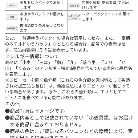
チルドゆうパックでお届け
定形外郵便(簡易書留)でお届
します
けします
冷凍ゆうパックでお届けし
レターパックライトでお届け
ます。
します
佐川急便でのお届けとなり
ます
なお、「普通ゆうパック」の場合は表示しません。また、「夏期
のみチルドゆうパック」などとなる場合は、記号での表示はせ
ず、商品内容欄にその旨を表示しています。
アレルギー情報について
商品に「小麦」「そば」「卵」「乳」「落花生」「えび」「か
に」「くるみ」のアレルギー特定8品目を含んでいる場合に品目名
を表示します。
※エビ・カニを除く魚介類（これらの魚介類を原材料として製造
された加工品も含む）は、漁獲漁法によりエビ・カニが混じって
いる場合があります。 また、これらの魚介類は、エサとしてエ
ビ・カニを食べている可能性があります。
その他
商品写真はイメージです。
商品内容として記載されていない「小道具類」はお届け
する商品に含まれておりません。
商品の色は、ご覧になるパソコンなどの環境により、実
際と異なる場合があります。