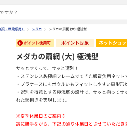
魚類・甲殻類用）
メダカ
メダカの扇網 (大) 極浅型
メダカの扇網 (大) 極浅型
サッとすくって、サッと選別！
・ステンレス製極細フレームでできた観賞魚用ネット
・プラケースにもボウルいもフィットしやすい扇形形
・選別を得意とする極浅底の設計で、サッと掬ってサ
れた網捌きを実現します。
※夏季休業日のご案内※
誠に勝手ながら、下記の通り休業日とさせていただき