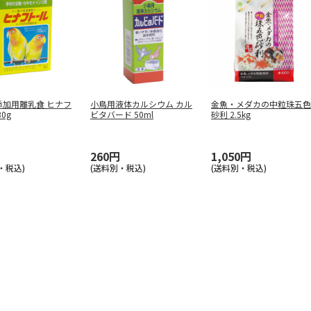
添加用離乳食 ヒナフ
小鳥用液体カルシウム カル
金魚・メダカの中粒珠五色
0g
ビタバード 50ml
砂利 2.5kg
260円
1,050円
・税込)
(送料別・税込)
(送料別・税込)