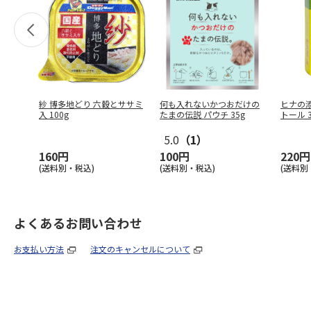
紗 博多地どり 六穀とササミ
何も入れないかつおだけの
ヒナの
入 100g
たまの伝説 パウチ 35g
トール 3
5.0
（1）
160円
100円
220円
(送料別・税込)
(送料別・税込)
(送料別
よくあるお問い合わせ
お支払い方法
注文のキャンセルについて