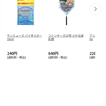
サンミューズ バイオスター
ファンキーズ10号 さかな迷
アシストONE
50ml
彩柄
0g
240円
640円
220円
(送料別・税込)
(送料別・税込)
(送料別・税込