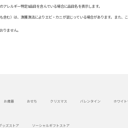
のアレルギー特定8品目を含んでいる場合に品目名を表示します。
も含む）は、漁獲漁法によりエビ・カニが混じっている場合があります。また、こ
おりません。
お歳暮
おせち
クリスマス
バレンタイン
ホワイト
グッズストア
ソーシャルギフトストア