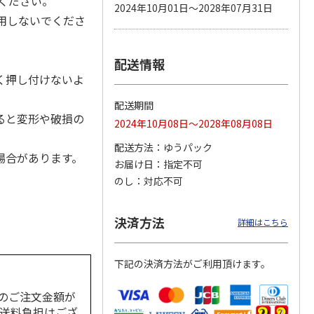
ください。
2024年10月01日～2028年07月31日
用しないでくださ
配送情報
カムカ
銀のスプーン パウ
ペット線香 虹のか
鈴虫の経木 3枚入
ーン
チ 健康に育つ子ね
なた フルーティフ
く押し付けないよ
ン型 S
こ用 まぐろ・かつ
ローラルの香り
おに
…
配送期間
120円
590円
100円
ると変形や破損の
2024年10月08日～2028年08月08日
)
(送料別・税込)
(送料別・税込)
(送料別・税込)
配送方法
ゆうパック
場合があります。
お届け日
指定不可
のし
対応不可
決済方法
詳細はこちら
下記の決済方法がご利用頂けます。
のご注文金額が
の送料負担はござ