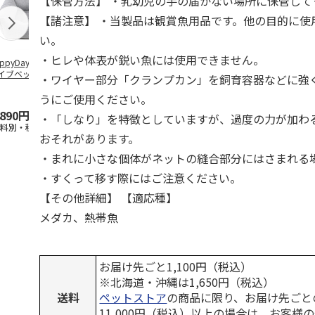
【保管方法】 ・乳幼児の手の届かない場所に保管して
【諸注意】 ・当製品は観賞魚用品です。他の目的に使
い。
・ヒレや体表が鋭い魚には使用できません。
ppyDays 2wayド
獣医師開発 ニオイ
デオトイレ 飛び散
無添加良品 
イブベッド グレ
をとる砂専用 猫ト
らない消臭・抗菌サ
ムデンタルコ
・ワイヤー部分「クランプカン」を飼育容器などに強
イレ ナチュラルグ
ンド 4L
ぐるぐるボー
レー
…
うにご使用ください。
,890円
1,550円
1,320円
470円
・「しなり」を特徴としていますが、過度の力が加わ
送料別・税込)
(送料別・税込)
(送料別・税込)
(送料別・税込
おそれがあります。
・まれに小さな個体がネットの縫合部分にはさまれる
・すくって移す際にはご注意ください。
【その他詳細】 【適応種】
メダカ、熱帯魚
お届け先ごと1,100円（税込）
※北海道・沖縄は1,650円（税込）
送料
ペットストア
の商品に限り、お届け先ごと
11,000円（税込）以上の場合は、お客様