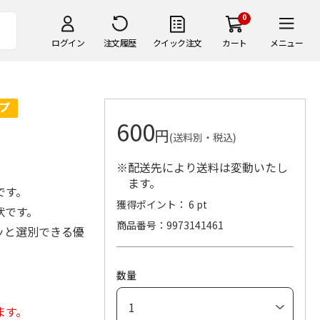
0
ログイン
注文履歴
クイック注文
カート
メニュー
600
円
(送料別・税込)
※配送先により送料は変動いたし
ます。
です。
獲得ポイント： 6 pt
状です。
商品番号
9973141461
ッと選別できる優
数量
ます。