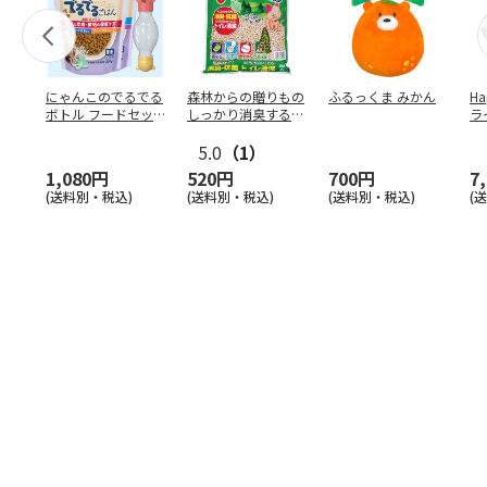
にゃんこのでるでる
森林からの贈りもの
ふるっくま みかん
Ha
ボトル フードセッ
しっかり消臭するひ
ラ
ト
のきの猫砂 7L
ー
5.0
（1）
1,080円
520円
700円
7
(送料別・税込)
(送料別・税込)
(送料別・税込)
(