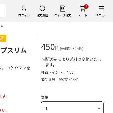
0
ログイン
注文履歴
クイック注文
カート
メニュー
リム
450
円
ンプスリム
(送料別・税込)
※配送先により送料は変動いたし
ます。
プ。コケやフンを
獲得ポイント： 4 pt
商品番号
9973141441
ます。
数量
さい。