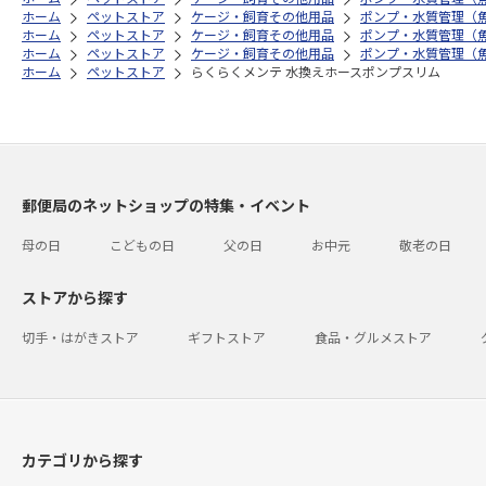
ホーム
ペットストア
ケージ・飼育その他用品
ポンプ・水質管理（
ホーム
ペットストア
ケージ・飼育その他用品
ポンプ・水質管理（
ホーム
ペットストア
ケージ・飼育その他用品
ポンプ・水質管理（
ホーム
ペットストア
らくらくメンテ 水換えホースポンプスリム
郵便局のネットショップの特集・イベント
母の日
こどもの日
父の日
お中元
敬老の日
ストアから探す
切手・はがきストア
ギフトストア
食品・グルメストア
カテゴリから探す