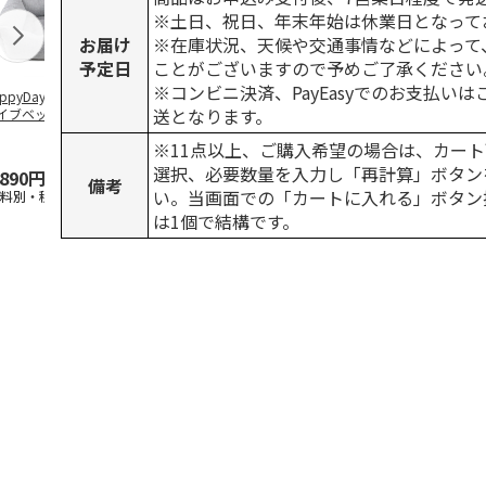
※土日、祝日、年末年始は休業日となって
お届け
※在庫状況、天候や交通事情などによって
予定日
ことがございますので予めご了承ください
※コンビニ決済、PayEasyでのお支払い
ppyDays 2wayド
獣医師開発 ニオイ
デオトイレ 飛び散
銀のスプーン
送となります。
イブベッド グレ
をとる砂専用 猫ト
らない消臭・抗菌サ
チ 健康に育
イレ ナチュラルグ
ンド 4L
こ用 まぐろ
※11点以上、ご購入希望の場合は、カート
レー
おに
…
選択、必要数量を入力し「再計算」ボタン
,890円
1,550円
1,320円
120円
備考
い。当画面での「カートに入れる」ボタン
送料別・税込)
(送料別・税込)
(送料別・税込)
(送料別・税込
は1個で結構です。