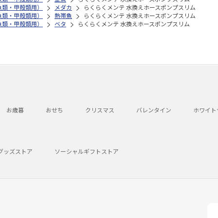
魚類・甲殻類用）
メダカ
らくらくメンテ 水換えホースポンプスリム
魚類・甲殻類用）
熱帯魚
らくらくメンテ 水換えホースポンプスリム
魚類・甲殻類用）
ベタ
らくらくメンテ 水換えホースポンプスリム
お歳暮
おせち
クリスマス
バレンタイン
ホワイト
グッズストア
ソーシャルギフトストア