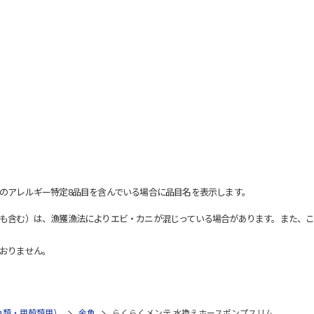
のアレルギー特定8品目を含んでいる場合に品目名を表示します。
も含む）は、漁獲漁法によりエビ・カニが混じっている場合があります。また、こ
おりません。
魚類・甲殻類用）
金魚
らくらくメンテ 水換えホースポンプスリム