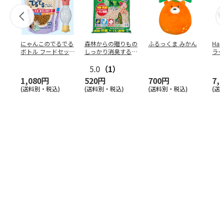
にゃんこのでるでる
森林からの贈りもの
ふるっくま みかん
Ha
ボトル フードセッ
しっかり消臭するひ
ラ
ト
のきの猫砂 7L
ー
5.0
（1）
1,080円
520円
700円
7
(送料別・税込)
(送料別・税込)
(送料別・税込)
(