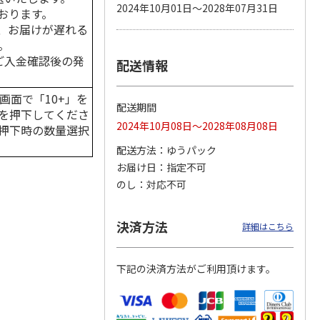
2024年10月01日～2028年07月31日
おります。
、お届けが遅れる
。
はご入金確認後の発
配送情報
 パウ
無添加良品 カムカ
ペット線香 虹のか
CIAO 香り立つクラ
つ子ね
ムデンタルコーン
なた フルーティフ
ンキー ちゅ～る和
・かつ
ぐるぐるボーン型 S
ローラルの香り
えBOX とりささ
…
画面で「10+」を
…
配送期間
を押下してくださ
470円
590円
380円
2024年10月08日～2028年08月08日
押下時の数量選択
)
(送料別・税込)
(送料別・税込)
(送料別・税込)
配送方法
ゆうパック
お届け日
指定不可
のし
対応不可
決済方法
詳細はこちら
下記の決済方法がご利用頂けます。