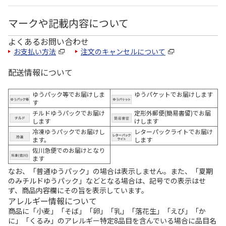
マークや記載内容について
よくあるお問い合わせ
お支払い方法
注文のキャンセルについて
配送情報について
ゆうパック等でお届けしま
ゆうパケットでお届けします
す
チルドゆうパックでお届け
定形外郵便(簡易書留)でお届
します
けします
冷凍ゆうパックでお届けし
レターパックライトでお届け
ます。
します
佐川急便でのお届けとなり
ます
なお、「普通ゆうパック」の場合は表示しません。また、「夏期
のみチルドゆうパック」などとなる場合は、記号での表示はせ
ず、商品内容欄にその旨を表示しています。
アレルギー情報について
商品に「小麦」「そば」「卵」「乳」「落花生」「えび」「か
に」「くるみ」のアレルギー特定8品目を含んでいる場合に品目名