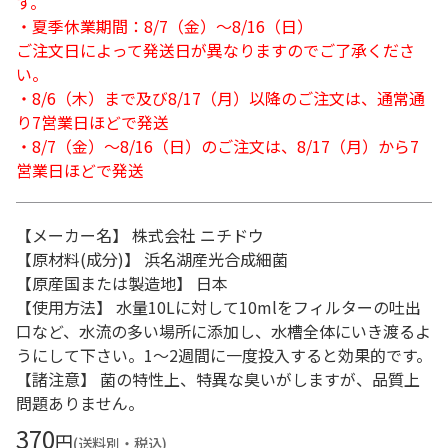
す。
・夏季休業期間：8/7（金）～8/16（日）
ご注文日によって発送日が異なりますのでご了承くださ
い。
・8/6（木）まで及び8/17（月）以降のご注文は、通常通
り7営業日ほどで発送
・8/7（金）～8/16（日）のご注文は、8/17（月）から7
営業日ほどで発送
【メーカー名】 株式会社 ニチドウ
【原材料(成分)】 浜名湖産光合成細菌
【原産国または製造地】 日本
【使用方法】 水量10Lに対して10mlをフィルターの吐出
口など、水流の多い場所に添加し、水槽全体にいき渡るよ
うにして下さい。1～2週間に一度投入すると効果的です。
【諸注意】 菌の特性上、特異な臭いがしますが、品質上
問題ありません。
370
円
(送料別・税込)