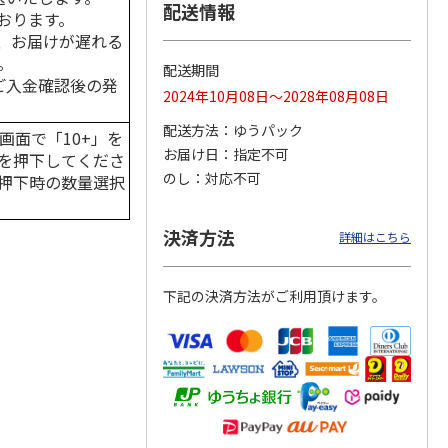
配送情報
おります。
、お届けが遅れる
。
配送期間
はご入金確認後の発
カムカ
銀のスプーン パウ
ペット線香 虹のか
鈴虫の経木 3枚入
2024年10月08日～2028年08月08日
ーン
チ 健康に育つ子ね
なた フルーティフ
ン型 S
こ用 まぐろ・かつ
ローラルの香り
配送方法
ゆうパック
画面で「10+」を
おに
…
お届け日
指定不可
を押下してくださ
120円
590円
100円
のし
対応不可
押下時の数量選択
)
(送料別・税込)
(送料別・税込)
(送料別・税込)
決済方法
詳細はこちら
下記の決済方法がご利用頂けます。