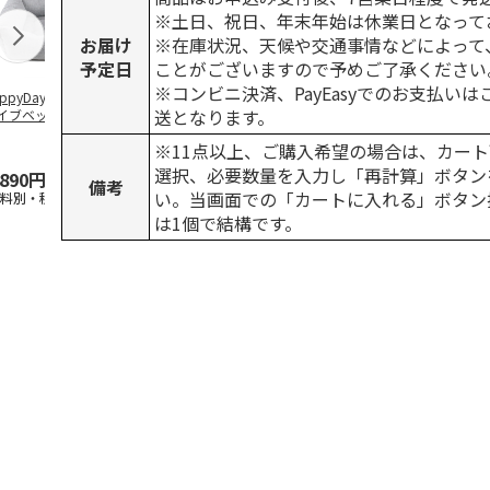
※土日、祝日、年末年始は休業日となって
お届け
※在庫状況、天候や交通事情などによって
予定日
ことがございますので予めご了承ください
※コンビニ決済、PayEasyでのお支払い
ppyDays 2wayド
獣医師開発 ニオイ
デオトイレ 飛び散
無添加良品 
送となります。
イブベッド グレ
をとる砂専用 猫ト
らない消臭・抗菌サ
ムデンタルコ
イレ ナチュラルグ
ンド 4L
ぐるぐるボー
※11点以上、ご購入希望の場合は、カート
レー
…
選択、必要数量を入力し「再計算」ボタン
,890円
1,550円
1,320円
470円
備考
い。当画面での「カートに入れる」ボタン
送料別・税込)
(送料別・税込)
(送料別・税込)
(送料別・税込
は1個で結構です。