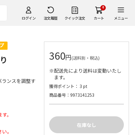
0
ログイン
注文履歴
クイック注文
カート
メニュー
360
円
入り
(送料別・税込)
※配送先により送料は変動いたし
ます。
バランスを調整す
獲得ポイント： 3 pt
商品番号
9973141253
ます。
さい。