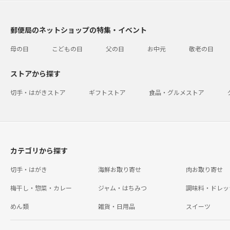
郵便局のネットショップの特集・イベント
母の日
こどもの日
父の日
お中元
敬老の日
ストアから探す
切手・はがきストア
ギフトストア
食品・グルメストア
カテゴリから探す
切手・はがき
海鮮お取り寄せ
肉お取り寄せ
梅干し・惣菜・カレー
ジャム・はちみつ
調味料・ドレッ
めん類
雑貨・日用品
スイーツ