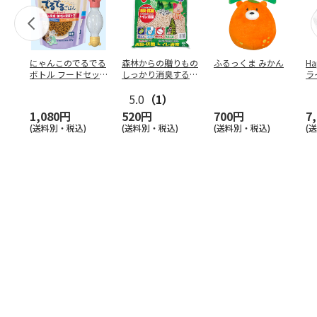
にゃんこのでるでる
森林からの贈りもの
ふるっくま みかん
Ha
ボトル フードセッ
しっかり消臭するひ
ラ
ト
のきの猫砂 7L
ー
5.0
（1）
1,080円
520円
700円
7
(送料別・税込)
(送料別・税込)
(送料別・税込)
(