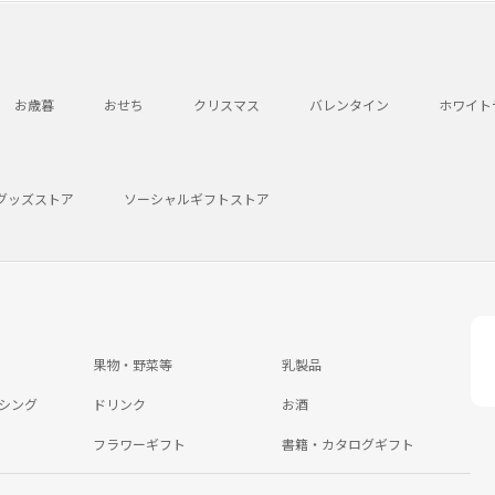
お歳暮
おせち
クリスマス
バレンタイン
ホワイト
グッズストア
ソーシャルギフトストア
果物・野菜等
乳製品
シング
ドリンク
お酒
フラワーギフト
書籍・カタログギフト