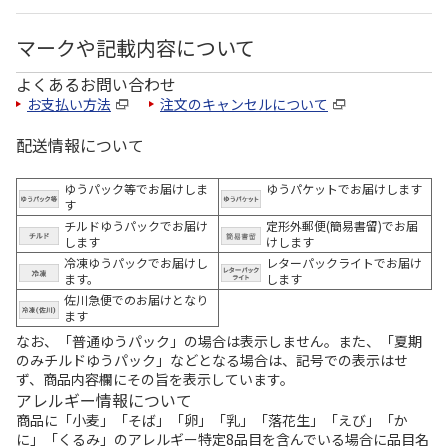
マークや記載内容について
よくあるお問い合わせ
お支払い方法
注文のキャンセルについて
配送情報について
ゆうパック等でお届けしま
ゆうパケットでお届けします
す
チルドゆうパックでお届け
定形外郵便(簡易書留)でお届
します
けします
冷凍ゆうパックでお届けし
レターパックライトでお届け
ます。
します
佐川急便でのお届けとなり
ます
なお、「普通ゆうパック」の場合は表示しません。また、「夏期
のみチルドゆうパック」などとなる場合は、記号での表示はせ
ず、商品内容欄にその旨を表示しています。
アレルギー情報について
商品に「小麦」「そば」「卵」「乳」「落花生」「えび」「か
に」「くるみ」のアレルギー特定8品目を含んでいる場合に品目名