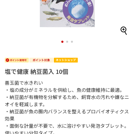
1
2
3
塩で健康 納豆菌入 10個
善玉菌で水きれい
・塩の成分がミネラルを供給し、魚の健康維持に最適。
・納豆菌が有機物を分解するため、飼育水の汚れや嫌なニ
オイを軽減します。
・納豆菌が魚の腸内バランスを整えるプロバイオティクス
効果
・面倒な計量が不要で、水に溶けやすい発泡タブレット。
使いやすい分包タイプ。