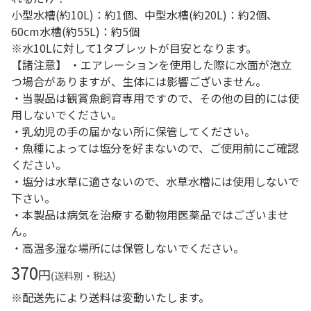
小型水槽(約10L)：約1個、中型水槽(約20L)：約2個、
60cm水槽(約55L)：約5個
※水10Lに対して1タブレットが目安となります。
【諸注意】 ・エアレーションを使用した際に水面が泡立
つ場合がありますが、生体には影響ございません。
・当製品は観賞魚飼育専用ですので、その他の目的には使
用しないでください。
・乳幼児の手の届かない所に保管してください。
・魚種によっては塩分を好まないので、ご使用前にご確認
ください。
・塩分は水草に適さないので、水草水槽には使用しないで
下さい。
・本製品は病気を治療する動物用医薬品ではございませ
ん。
・高温多湿な場所には保管しないでください。
370
円
(送料別・税込)
※配送先により送料は変動いたします。