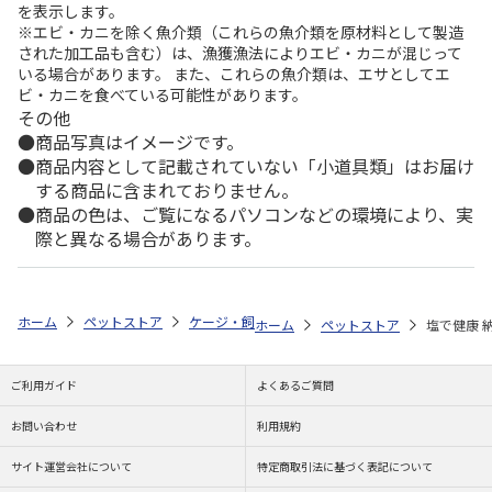
を表示します。
※エビ・カニを除く魚介類（これらの魚介類を原材料として製造
された加工品も含む）は、漁獲漁法によりエビ・カニが混じって
いる場合があります。 また、これらの魚介類は、エサとしてエ
ビ・カニを食べている可能性があります。
その他
商品写真はイメージです。
商品内容として記載されていない「小道具類」はお届け
する商品に含まれておりません。
商品の色は、ご覧になるパソコンなどの環境により、実
際と異なる場合があります。
ホーム
ペットストア
ケージ・飼育その他用品
ポンプ・水質管理（魚
ホーム
ペットストア
塩で健康 納
ご利用ガイド
よくあるご質問
お問い合わせ
利用規約
サイト運営会社について
特定商取引法に基づく表記について