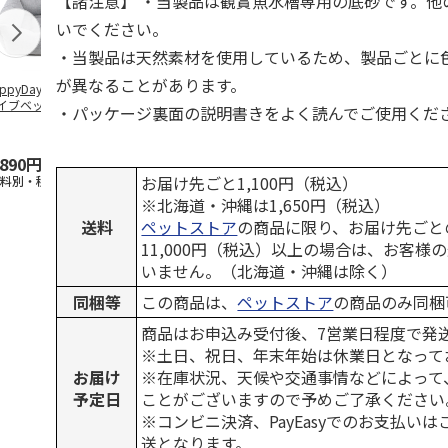
【諸注意】 ・当製品は観賞魚水槽専用の底砂です。他
いでください。
・当製品は天然素材を使用しているため、製品ごとに
が異なることがあります。
ppyDays 2wayド
獣医師開発 ニオイ
デオトイレ 飛び散
無添加良品 
イブベッド グレ
をとる砂専用 猫ト
らない消臭・抗菌サ
ムデンタルコ
・パッケージ裏面の説明書きをよく読んでご使用くだ
イレ ナチュラルグ
ンド 4L
ぐるぐるボー
レー
…
,890円
1,550円
1,320円
470円
お届け先ごと1,100円（税込）
送料別・税込)
(送料別・税込)
(送料別・税込)
(送料別・税込
※北海道・沖縄は1,650円（税込）
送料
ペットストア
の商品に限り、お届け先ごと
11,000円（税込）以上の場合は、お客様
いません。（北海道・沖縄は除く）
同梱等
この商品は、
ペットストア
の商品のみ同梱
商品はお申込み受付後、7営業日程度で発
※土日、祝日、年末年始は休業日となって
お届け
※在庫状況、天候や交通事情などによって
予定日
ことがございますので予めご了承ください
※コンビニ決済、PayEasyでのお支払い
送となります。