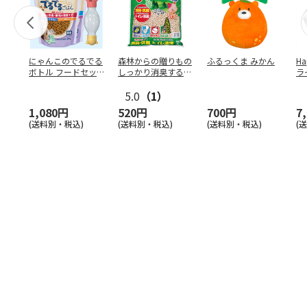
にゃんこのでるでる
森林からの贈りもの
ふるっくま みかん
Ha
ボトル フードセッ
しっかり消臭するひ
ラ
ト
のきの猫砂 7L
ー
5.0
（1）
1,080円
520円
700円
7
(送料別・税込)
(送料別・税込)
(送料別・税込)
(