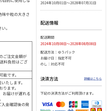
の目的に使用しな
2024年10月01日～2028年07月31日
色味や粒の大きさ
配送情報
カムカ
銀のスプーン パウ
ペット線香 虹のか
鈴虫の経木 3枚入
ーン
チ 健康に育つ子ね
なた フルーティフ
さい。
ン型 S
こ用 まぐろ・かつ
ローラルの香り
おに
…
配送期間
120円
590円
100円
2024年10月08日～2028年08月08日
)
(送料別・税込)
(送料別・税込)
(送料別・税込)
配送方法
ゆうパック
のご注文金額が
お届け日
指定不可
の送料負担はござ
のし
対応不可
可能です。
決済方法
詳細はこちら
送いたします。
おります。
、お届けが遅れる
下記の決済方法がご利用頂けます。
。
はご入金確認後の発