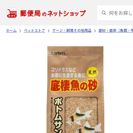
ホーム
ペットストア
ケージ・飼育その他用品
底砂・底床（魚類・