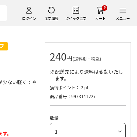
0
ログイン
注文履歴
クイック注文
カート
メニュー
240
円
(送料別・税込)
※配送先により送料は変動いたし
ます。
が少ない軽くてや
獲得ポイント： 2 pt
商品番号
9973141227
。
数量
ます。