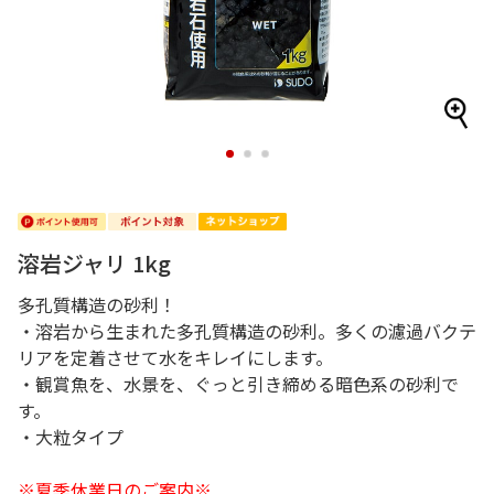
1
2
3
溶岩ジャリ 1kg
多孔質構造の砂利！
・溶岩から生まれた多孔質構造の砂利。多くの濾過バクテ
リアを定着させて水をキレイにします。
・観賞魚を、水景を、ぐっと引き締める暗色系の砂利で
す。
・大粒タイプ
※夏季休業日のご案内※