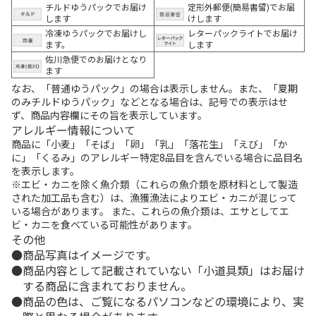
チルドゆうパックでお届け
定形外郵便(簡易書留)でお届
します
けします
冷凍ゆうパックでお届けし
レターパックライトでお届け
ます。
します
佐川急便でのお届けとなり
ます
なお、「普通ゆうパック」の場合は表示しません。また、「夏期
のみチルドゆうパック」などとなる場合は、記号での表示はせ
ず、商品内容欄にその旨を表示しています。
アレルギー情報について
商品に「小麦」「そば」「卵」「乳」「落花生」「えび」「か
に」「くるみ」のアレルギー特定8品目を含んでいる場合に品目名
を表示します。
※エビ・カニを除く魚介類（これらの魚介類を原材料として製造
された加工品も含む）は、漁獲漁法によりエビ・カニが混じって
いる場合があります。 また、これらの魚介類は、エサとしてエ
ビ・カニを食べている可能性があります。
その他
商品写真はイメージです。
商品内容として記載されていない「小道具類」はお届け
する商品に含まれておりません。
商品の色は、ご覧になるパソコンなどの環境により、実