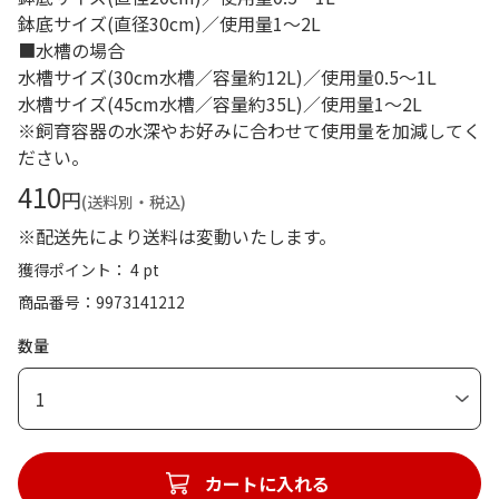
鉢底サイズ(直径30cm)／使用量1～2L
■水槽の場合
水槽サイズ(30cm水槽／容量約12L)／使用量0.5～1L
水槽サイズ(45cm水槽／容量約35L)／使用量1～2L
※飼育容器の水深やお好みに合わせて使用量を加減してく
ださい。
410
円
(送料別・税込)
※配送先により送料は変動いたします。
獲得ポイント： 4 pt
商品番号
9973141212
数量
1
カートに入れる