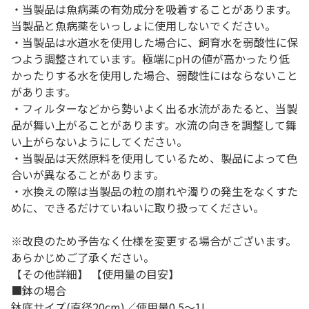
・当製品は魚病薬の有効成分を吸着することがあります。
当製品と魚病薬をいっしょに使用しないでください。
・当製品は水道水を使用した場合に、飼育水を弱酸性に保
つよう調整されています。極端にpHの値が高かったり低
かったりする水を使用した場合、弱酸性にはならないこと
があります。
・フィルターなどから勢いよく出る水流があたると、当製
品が舞い上がることがあります。水流の向きを調整して舞
い上がらないようにしてください。
・当製品は天然原料を使用しているため、製品によって色
合いが異なることがあります。
・水換えの際は当製品の粒の崩れや濁りの発生をなくすた
めに、できるだけていねいに取り扱ってください。
※改良のため予告なく仕様を変更する場合がございます。
あらかじめご了承ください。
【その他詳細】 【使用量の目安】
■鉢の場合
鉢底サイズ(直径20cm)／使用量0.5～1L