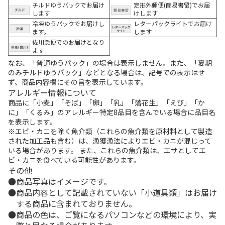
チルドゆうパックでお届け
定形外郵便(簡易書留)でお届
します
けします
冷凍ゆうパックでお届けし
レターパックライトでお届け
ます。
します
佐川急便でのお届けとなり
ます
なお、「普通ゆうパック」の場合は表示しません。また、「夏期
のみチルドゆうパック」などとなる場合は、記号での表示はせ
ず、商品内容欄にその旨を表示しています。
アレルギー情報について
商品に「小麦」「そば」「卵」「乳」「落花生」「えび」「か
に」「くるみ」のアレルギー特定8品目を含んでいる場合に品目名
を表示します。
※エビ・カニを除く魚介類（これらの魚介類を原材料として製造
された加工品も含む）は、漁獲漁法によりエビ・カニが混じって
いる場合があります。 また、これらの魚介類は、エサとしてエ
ビ・カニを食べている可能性があります。
その他
商品写真はイメージです。
商品内容として記載されていない「小道具類」はお届け
する商品に含まれておりません。
商品の色は、ご覧になるパソコンなどの環境により、実