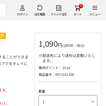
0
ログイン
注文履歴
クイック注文
カート
メニュー
1,090
円
(送料別・税込)
※配送先により送料は変動いたし
することができま
ます。
るアクをキレイに
獲得ポイント： 10 pt
商品番号
9973141208
ます。
数量
さい。