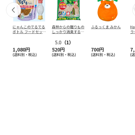
にゃんこのでるでる
森林からの贈りもの
ふるっくま みかん
Ha
ボトル フードセッ
しっかり消臭するひ
ラ
ト
のきの猫砂 7L
ー
5.0
（1）
1,080円
520円
700円
7
(送料別・税込)
(送料別・税込)
(送料別・税込)
(