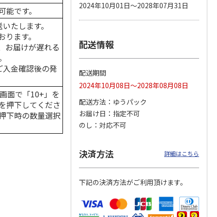
2024年10月01日～2028年07月31日
可能です。
送いたします。
おります。
配送情報
 パウ
無添加良品 カムカ
ペット線香 虹のか
CIAO 香り立つクラ
、お届けが遅れる
つ子ね
ムデンタルコーン
なた フルーティフ
ンキー ちゅ～る和
。
・かつ
ぐるぐるボーン型 S
ローラルの香り
えBOX とりささ
…
…
はご入金確認後の発
配送期間
470円
590円
380円
2024年10月08日～2028年08月08日
)
(送料別・税込)
(送料別・税込)
(送料別・税込)
画面で「10+」を
配送方法
ゆうパック
を押下してくださ
お届け日
指定不可
押下時の数量選択
のし
対応不可
決済方法
詳細はこちら
下記の決済方法がご利用頂けます。