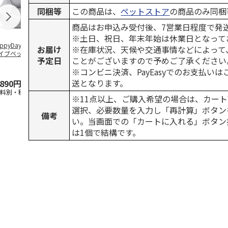
同梱等
この商品は、
ペットストア
の商品のみ同梱
商品はお申込み受付後、7営業日程度で発
※土日、祝日、年末年始は休業日となって
ppyDays 2wayド
獣医師開発 ニオイ
デオトイレ 飛び散
銀のスプーン
お届け
※在庫状況、天候や交通事情などによって
イブベッド グレ
をとる砂専用 猫ト
らない消臭・抗菌サ
チ 健康に育
予定日
ことがございますので予めご了承ください
イレ ナチュラルグ
ンド 4L
こ用 まぐろ
レー
おに
…
※コンビニ決済、PayEasyでのお支払い
送となります。
,890円
1,550円
1,320円
120円
送料別・税込)
(送料別・税込)
(送料別・税込)
(送料別・税込
※11点以上、ご購入希望の場合は、カート
選択、必要数量を入力し「再計算」ボタン
備考
い。当画面での「カートに入れる」ボタン
は1個で結構です。