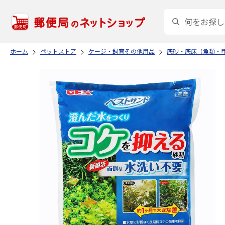
ホーム
ペットストア
ケージ・飼育その他用品
底砂・底床（魚類・