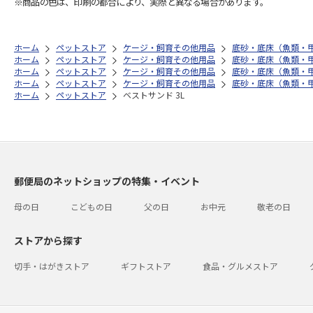
※商品の色は、印刷の都合により、実際と異なる場合があります。
ホーム
ペットストア
ケージ・飼育その他用品
底砂・底床（魚類・
ホーム
ペットストア
ケージ・飼育その他用品
底砂・底床（魚類・
ホーム
ペットストア
ケージ・飼育その他用品
底砂・底床（魚類・
ホーム
ペットストア
ケージ・飼育その他用品
底砂・底床（魚類・
ホーム
ペットストア
ベストサンド 3L
郵便局のネットショップの特集・イベント
母の日
こどもの日
父の日
お中元
敬老の日
ストアから探す
切手・はがきストア
ギフトストア
食品・グルメストア