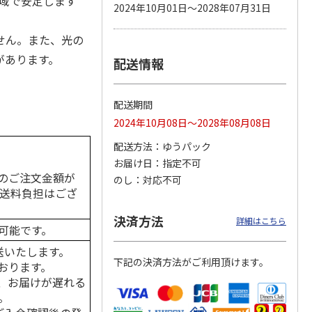
性域で安定します
2024年10月01日～2028年07月31日
せん。また、光の
があります。
配送情報
 パウ
無添加良品 カムカ
ペット線香 虹のか
CIAO 香り立つクラ
つ子ね
ムデンタルコーン
なた フルーティフ
ンキー ちゅ～る和
・かつ
ぐるぐるボーン型 S
ローラルの香り
えBOX とりささ
…
…
配送期間
470円
590円
380円
2024年10月08日～2028年08月08日
)
(送料別・税込)
(送料別・税込)
(送料別・税込)
配送方法
ゆうパック
お届け日
指定不可
のご注文金額が
のし
対応不可
の送料負担はござ
決済方法
詳細はこちら
可能です。
送いたします。
下記の決済方法がご利用頂けます。
おります。
、お届けが遅れる
。