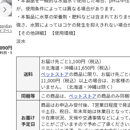
・本製品を一般的な水道水で使用した場合、pHは中
が、使用条件によっては異なる場合があります。
・本製品に水草の栄養剤・肥料などは含まれておりま
強さ、水質によってはコケの発生を抑えきれない場合
ppyDays 2wayド
獣医師開発 ニオイ
デオトイレ 飛び散
銀のスプーン
イブベッド グレ
をとる砂専用 猫ト
らない消臭・抗菌サ
チ 健康に育
【その他詳細】 【使用環境】
イレ ナチュラルグ
ンド 4L
こ用 まぐろ
レー
おに
…
淡水
,890円
1,550円
1,320円
120円
送料別・税込)
(送料別・税込)
(送料別・税込)
(送料別・税込
お届け先ごと1,100円（税込）
※北海道・沖縄は1,650円（税込）
送料
ペットストア
の商品に限り、お届け先ごと
11,000円（税込）以上の場合は、お客様
いません。（北海道・沖縄は除く）
同梱等
この商品は、
ペットストア
の商品のみ同梱
商品はお申込み受付後、7営業日程度で発
※土日、祝日、年末年始は休業日となって
お届け
※在庫状況、天候や交通事情などによって
予定日
ことがございますので予めご了承ください