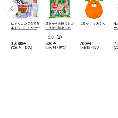
にゃんこのでるでる
森林からの贈りもの
ふるっくま みかん
Ha
ボトル フードセッ
しっかり消臭するひ
ラ
ト
のきの猫砂 7L
ー
5.0
（1）
1,080円
520円
700円
7
(送料別・税込)
(送料別・税込)
(送料別・税込)
(