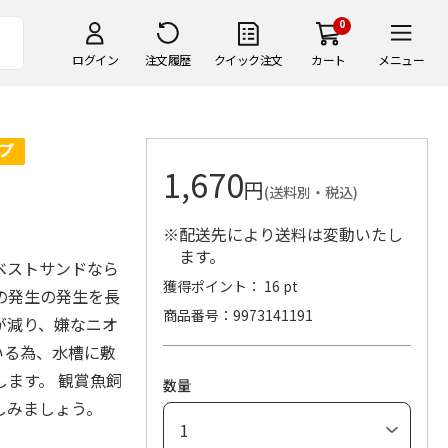
0
ログイン
注文履歴
クイック注文
カート
メニュー
1,670
円
(送料別・税込)
※配送先により送料は変動いたし
ます。
ベストサンドなら
獲得ポイント： 16 pt
の発生の発生を長
商品番号
9973141191
が減り、嫌なニオ
いる為、水槽に敷
ます。 観賞魚飼
数量
しみましょう。