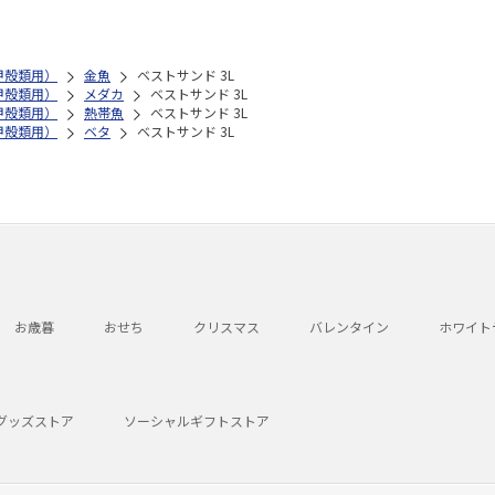
甲殻類用）
金魚
ベストサンド 3L
甲殻類用）
メダカ
ベストサンド 3L
甲殻類用）
熱帯魚
ベストサンド 3L
甲殻類用）
ベタ
ベストサンド 3L
お歳暮
おせち
クリスマス
バレンタイン
ホワイト
グッズストア
ソーシャルギフトストア