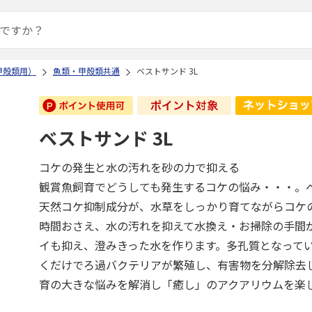
甲殻類用）
魚類・甲殻類共通
ベストサンド 3L
ベストサンド 3L
コケの発生と水の汚れを砂の力で抑える
観賞魚飼育でどうしても発生するコケの悩み・・・。
天然コケ抑制成分が、水草をしっかり育てながらコケ
時間おさえ、水の汚れを抑えて水換え・お掃除の手間
イも抑え、澄みきった水を作ります。多孔質となって
くだけでろ過バクテリアが繁殖し、有害物を分解除去し
育の大きな悩みを解消し「癒し」のアクアリウムを楽