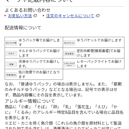
よくあるお問い合わせ
お支払い方法
注文のキャンセルについて
配送情報について
ゆうパック等でお届けしま
ゆうパケットでお届けします
す
チルドゆうパックでお届け
定形外郵便(簡易書留)でお届
します
けします
冷凍ゆうパックでお届けし
レターパックライトでお届け
ます。
します
佐川急便でのお届けとなり
ます
なお、「普通ゆうパック」の場合は表示しません。また、「夏期
のみチルドゆうパック」などとなる場合は、記号での表示はせ
ず、商品内容欄にその旨を表示しています。
アレルギー情報について
商品に「小麦」「そば」「卵」「乳」「落花生」「えび」「か
に」「くるみ」のアレルギー特定8品目を含んでいる場合に品目名
を表示します。
※エビ・カニを除く魚介類（これらの魚介類を原材料として製造
された加工品も含む）は、漁獲漁法によりエビ・カニが混じって