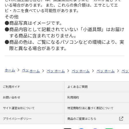
いる場合があります。 また、これらの魚介類は、エサとしてエ
ビ・カニを食べている可能性があります。
その他
商品写真はイメージです。
商品内容として記載されていない「小道具類」はお届け
する商品に含まれておりません。
商品の色は、ご覧になるパソコンなどの環境により、実
際と異なる場合があります。
ホーム
ペットストア
ケージ・飼育その他用品
ポンプ・水質管理（魚
ホーム
ペットストア
ホーム
ペットストア
ケージ・飼育その他用品
ホーム
ペットストア
ケージ・飼育その
ホーム
ポン
ペッ
ケ
ご利用ガイド
よくあるご質問
お問い合わせ
利用規約
サイト運営会社について
特定商取引法に基づく表記について
プライバシーポリシー
商品のご提案はこちら