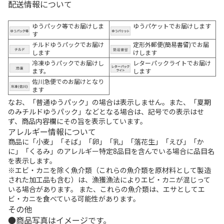
配送情報について
ゆうパック等でお届けしま
ゆうパケットでお届けします
す
チルドゆうパックでお届け
定形外郵便(簡易書留)でお届
します
けします
冷凍ゆうパックでお届けし
レターパックライトでお届け
ます。
します
佐川急便でのお届けとなり
ます
なお、「普通ゆうパック」の場合は表示しません。また、「夏期
のみチルドゆうパック」などとなる場合は、記号での表示はせ
ず、商品内容欄にその旨を表示しています。
アレルギー情報について
商品に「小麦」「そば」「卵」「乳」「落花生」「えび」「か
に」「くるみ」のアレルギー特定8品目を含んでいる場合に品目名
を表示します。
※エビ・カニを除く魚介類（これらの魚介類を原材料として製造
された加工品も含む）は、漁獲漁法によりエビ・カニが混じって
いる場合があります。 また、これらの魚介類は、エサとしてエ
ビ・カニを食べている可能性があります。
その他
商品写真はイメージです。