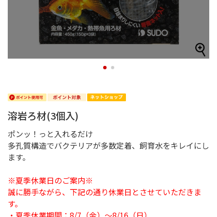
1
2
溶岩ろ材(3個入)
ポンッ！っと入れるだけ
多孔質構造でバクテリアが多数定着、飼育水をキレイにし
ます。
※夏季休業日のご案内※
誠に勝手ながら、下記の通り休業日とさせていただきま
す。
・夏季休業期間：8/7（金）～8/16（日）